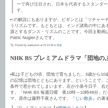
ーで再び注目され、日本を代表するスタンダー
す。
▪️↑の解説にもありますが、ビギンとは「ツチャー
うリズムです。もともとは、インド諸島の中にあ
源とするダンス・リズムのことです。今回ま動画
Patric Nugierさんです。
Posted by wakkyken at 23:13:35 in
音楽
NHK BS プレミアムドラマ「団地
▪️私は子どもの頃、団地で育ちました。3歳から1
の記憶は団地とともにあります。ということで、
条件で惹かれてしまいます。左が小泉今日子、右
す。「NHK BS 毎週日曜 夜10時～10時49分
マ、原作は藤野千夜さんです。
『じい散歩』
の著
プレミアムドラマ【
#団地のふたり
】