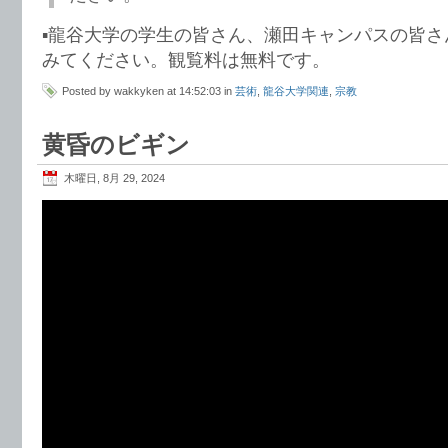
▪️龍谷大学の学生の皆さん、瀬田キャンパスの皆
みてください。観覧料は無料です。
Posted by wakkyken at 14:52:03 in
芸術
,
龍谷大学関連
,
宗教
黄昏のビギン
木曜日, 8月 29, 2024