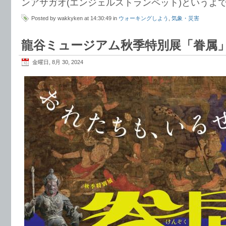
ンアサガオ(エンジェルストランペット)というよ
Posted by wakkyken at 14:30:49 in
ウォーキングしよう
,
気象・災害
龍谷ミュージアム秋季特別展「眷属
金曜日, 8月 30, 2024