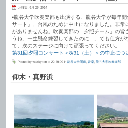
水曜日, 8月 28, 2024
▪️龍谷大学吹奏楽部も出演する、龍谷大学が毎年
サート」、台風のために中止になりました。非常
がありませんね。吹奏楽部の「夕照チーム」の皆
うね。一生懸命練習してきたのに…。でも仕方が
て、次のステージに向けて頑張ってください。
第31回夕照コンサート＜8/31（土）＞の中止につ
Posted by wakkyken at 22:49:00 in
龍谷大学関連
,
音楽
,
龍谷大学吹奏楽部
仰木・真野浜