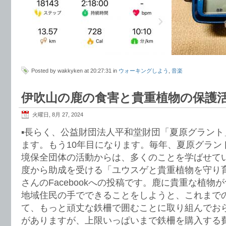
Posted by wakkyken at 20:27:31 in
ウォーキングしよう
,
音楽
伊吹山の鹿の食害と貴重植物の保護
火曜日, 8月 27, 2024
▪️長らく、公益財団法人平和堂財団「夏原グラン
ます。もう10年目になります。毎年、夏原グラン
境保全団体の活動からは、多くのことを学ばせて
度から助成を受ける「ユウスゲと貴重植物を守り
さんのFacebookへの投稿です。鹿に貴重な植物
地域住民の手でできることをしようと、これまで
て、もっと頑丈な鉄柵で囲むことに取り組んでお
がありますが、上限いっぱいまで鉄柵を購入する