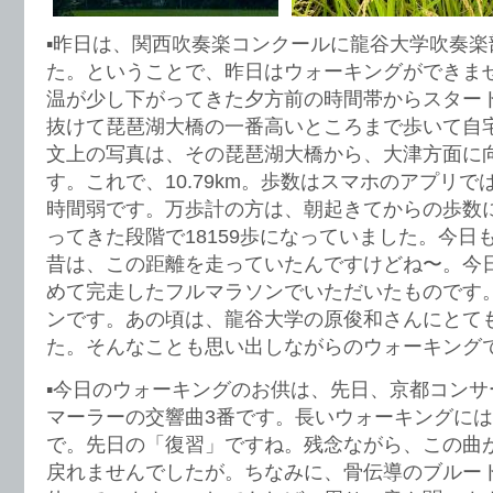
▪️昨日は、関西吹奏楽コンクールに龍谷大学吹奏
た。ということで、昨日はウォーキングができま
温が少し下がってきた夕方前の時間帯からスター
抜けて琵琶湖大橋の一番高いところまで歩いて自
文上の写真は、その琵琶湖大橋から、大津方面に
す。これで、10.79km。歩数はスマホのアプリでは
時間弱です。万歩計の方は、朝起きてからの歩数
ってきた段階で18159歩になっていました。今日
昔は、この距離を走っていたんですけどね〜。今
めて完走したフルマラソンでいただいたものです。
ンです。あの頃は、龍谷大学の原俊和さんにとて
た。そんなことも思い出しながらのウォーキング
▪️今日のウォーキングのお供は、先日、京都コン
マーラーの交響曲3番です。長いウォーキングに
で。先日の「復習」ですね。残念ながら、この曲
戻れませんでしたが。ちなみに、骨伝導のブルー