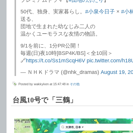
50代、独身、実家暮らし。
#小泉今日子
×
#小
送る、
団地で生まれた幼なじみ二人の
温かくユーモラスな友情の物語。
9/1を前に、1分PR公開！
毎週(日)夜10時[BSP4K/BS]＜全10回＞
🔗
https://t.co/Ss1mScqH6V
pic.twitter.com/h
— ＮＨＫドラマ (@nhk_dramas)
August 19, 2
Posted by wakkyken at 15:47:48 in
その他
台風10号で「三鶴」