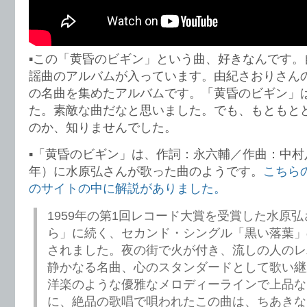
▪️この「黄昏のビギン」という曲、好きなんです
謡曲のアルバムが入っています。由紀さおりさんの「
の名曲を集めたアルバムです。「黄昏のビギン」
た。素敵な曲だなと思いました。でも、もともと
のか、知りませんでした。
▪️「黄昏のビギン」は、作詞：永六輔／作曲：中村八
年）に水原弘さんが歌った曲のようです。
こちら
のサイトの中に解説がありました。
1959年の第1回レコード大賞を受賞した水原
ら」に続く、セカンド・シングル「黒い落葉」
されました。夜の街で火が付き、流しの人のレ
静かなる名曲、心のスタンダードとして歌い継
洋楽のような優雅なメロディーラインで上品な
に、絶品の歌唱で唄われたこの曲は、ちあきな