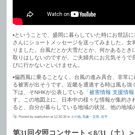
▪️ということで、盛岡に暮らしていた時にお世話に
さんにショートメッセージを送ってみました。女
りました。台風だとか大雪だとか、何かあるとき
取りはしないのですが、ご夫婦共にお元気そうで
びに行かないといけません。
▪️偏西風に乗ることなく、台風の進み具合、非常
る被害が出そうです。近畿を通過する時は風も強
下は、そNHKが公表している
「被害情報 支援情報
す。この地図上に、日本中の様々な情報が集約さ
ると、自分が暮らしている地域の状況、他の地域
Posted by wakkyken at 12:30:30 in
その他
,
気象・災害
,
岩手
第31回夕照コンサート＜8/31（土