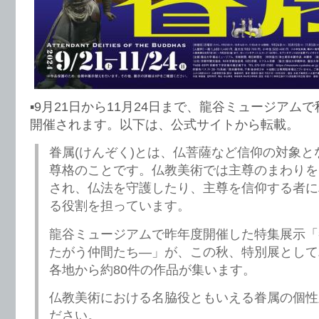
▪️9月21日から11月24日まで、龍谷ミュージア
開催されます。以下は、公式サイトから転載。
眷属(けんぞく)とは、仏菩薩など信仰の対象と
尊格のことです。仏教美術では主尊のまわりを
され、仏法を守護したり、主尊を信仰する者に
る役割を担っています。
龍谷ミュージアムで昨年度開催した特集展示「
たがう仲間たち―」が、この秋、特別展として
各地から約80件の作品が集います。
仏教美術における名脇役ともいえる眷属の個性
ださい。