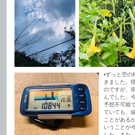
▪️ずっと空
きました。
のですが、
んでした。今
予想不可能
ていても、
ことがある
いうことが
した。また