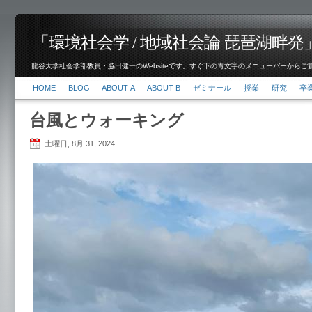
「環境社会学 / 地域社会論 琵琶湖畔発」脇田 健
龍谷大学社会学部教員・脇田健一のWebsiteです。すぐ下の青文字のメニューバーからご覧くださ
HOME
BLOG
ABOUT-A
ABOUT-B
ゼミナール
授業
研究
卒
台風とウォーキング
土曜日, 8月 31, 2024