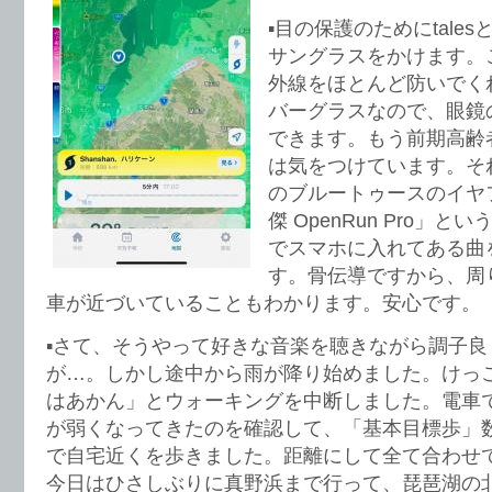
▪️目の保護のためにtal
サングラスをかけます。
外線をほとんど防いでく
バーグラスなので、眼鏡
できます。もう前期高齢
は気をつけています。そ
のブルートゥースのイヤフォ
傑 OpenRun Pro」
でスマホに入れてある曲
す。骨伝導ですから、周
車が近づいていることもわかります。安心です。
▪️さて、そうやって好きな音楽を聴きながら調子
が…。しかし途中から雨が降り始めました。けっ
はあかん」とウォーキングを中断しました。電車
が弱くなってきたのを確認して、「基本目標歩」数の
で自宅近くを歩きました。距離にして全て合わせて
今日はひさしぶりに真野浜まで行って、琵琶湖の