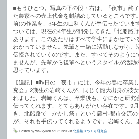
■もうひとつ。写真の下の段・右は、「夜市」終
た農家への売上代金を封詰めしているところです。
前)の作業を、3年生の山科くんが手伝ったていま
ついては、現在の4年生が開発してきた「北船路
あります。このあたりはすべて学生にまかせてい
わかっていません。先輩と一緒に活動しながら、
伝授されていくのです。まだ、すべてそのように
ませんが、先輩から後輩へというスタイルが活動
思っています。
【追記】■昨日の「夜市」には、今年の春に卒業
究会」2期生の岩崎くんが、同じく龍大出身の彼
れました。岩崎くんは、卒業後も、なにかと研究
伝ってくれます。とてもありがたい存在です。9月
き、北船路で「かかし祭」という農村-都市交流の
が、それも手伝ってくれるようです。岩崎くん、よ
Posted by wakkyken at 03:19:06 in
北船路米づくり研究会