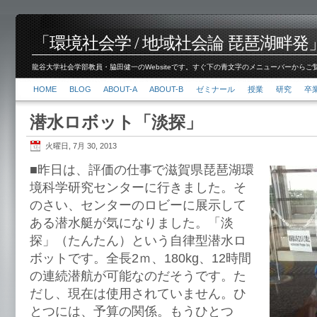
「環境社会学 / 地域社会論 琵琶湖畔発」脇田 健
龍谷大学社会学部教員・脇田健一のWebsiteです。すぐ下の青文字のメニューバーからご覧くださ
HOME
BLOG
ABOUT-A
ABOUT-B
ゼミナール
授業
研究
卒
潜水ロボット「淡探」
火曜日, 7月 30, 2013
■昨日は、評価の仕事で滋賀県琵琶湖環
境科学研究センターに行きました。そ
のさい、センターのロビーに展示して
ある潜水艇が気になりました。「淡
探」（たんたん）という自律型潜水ロ
ボットです。全長2ｍ、180kg、12時間
の連続潜航が可能なのだそうです。た
だし、現在は使用されていません。ひ
とつには、予算の関係。もうひとつ