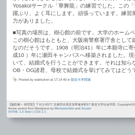
Yosakoiサークル「華舞龍」の練習でした。この
躍ぶり、よく耳にします。頑張っています。練習
力がありました。
■写真の場所は、樹心館の前です。大学のホーム
この樹心館はもともと、大阪南警察署庁舎として
なのだそうです。1908（明治41）年に本願寺に寄
成10 ）年に瀬田キャンパスへ移築されました。
いて、結婚式を行うことができます。それは知ら
OB・OG諸君、母校で結婚式を挙げてみてはどう
Posted by wakkyken at 17:14:40 in
龍谷大学関連
【脇田健一 研究室】〒612-8577 京都市伏見区深草塚本町67 龍谷大学社会学部. Copyright©2012-2026 by
theme ported from Wordpress by
Mechatroniker
and
Zeuder
XHTML 1.0 Strict
|
CSS 2.1