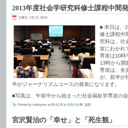
2013年度社会学研究科修士課程中間
土曜日, 7月 27, 2013
■ 本日は、
修士課程中
究科は、社
攻にわかれ
専攻は10
13時から
専攻は、全
が、前半が
半がジャーナリズムコースの発表になります。
■写真は、午前中から始まった社会福祉学専攻の
Posted by wakkyken at 05:41:35 in
大学の仕事
,
滋賀
宮沢賢治の「幸せ」と「死生観」