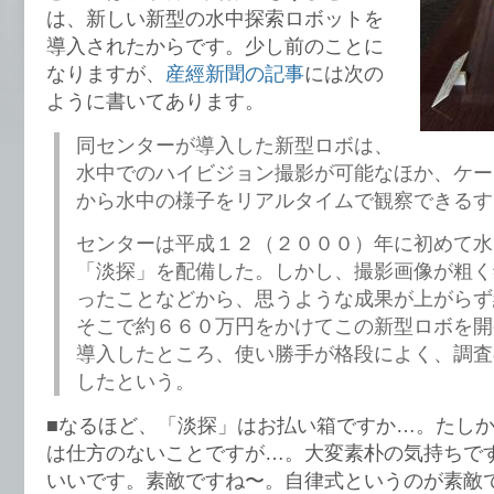
は、新しい新型の水中探索ロボットを
導入されたからです。少し前のことに
なりますが、
産經新聞の記事
には次の
ように書いてあります。
同センターが導入した新型ロボは、
水中でのハイビジョン撮影が可能なほか、ケー
から水中の様子をリアルタイムで観察できるす
センターは平成１２（２０００）年に初めて水
「淡探」を配備した。しかし、撮影画像が粗く
ったことなどから、思うような成果が上がらず結
そこで約６６０万円をかけてこの新型ロボを開
導入したところ、使い勝手が格段によく、調査
したという。
■なるほど、「淡探」はお払い箱ですか…。たし
は仕方のないことですが…。大変素朴の気持ちで
いいです。素敵ですね〜。自律式というのが素敵