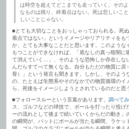
は時空を超えてどこまでも走っていく。そのよ
なものは残り、終着点はない。死は悲しいこと
しいことじゃない。
■とても大切なことをおっしゃっておられる。死
着点ではない」というイメージやリアリティをも
か、とても大事なことだと思います。このような
もつことができなければ、「底なしの真っ暗闇に
て消えていく…」、そのような恐怖しか存在しな
んだらすてべて無くなる。自分もただの物質に戻
骨）」という発言も聞きます。しかし、そのよう
の、たとえば生態系やそのなかでの物質循環のイ
ら、死後をイメージしようとされているのだと思
■フォロースルーという言葉があります。
調べて
ス、ゴルフなどの球技で、ボールを打ったり投げ
ーの流れとして後まで続いていくからだの動き」
の瞬間が、バットにボールが当たる瞬間、ラケッ
間、ゴルフのクラブにボールが当たる瞬間と考え