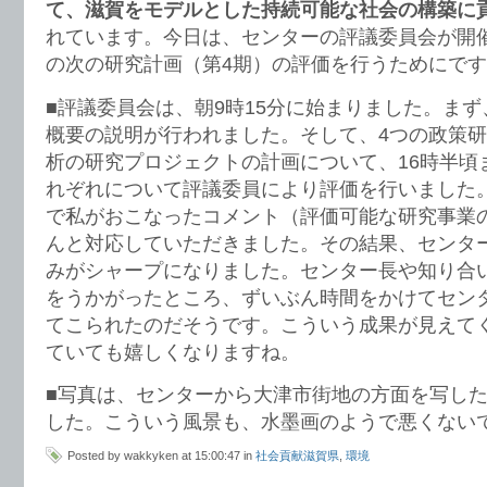
て、滋賀をモデルとした持続可能な社会の構築に
れています。今日は、センターの評議委員会が開
の次の研究計画（第4期）の評価を行うためにで
■評議委員会は、朝9時15分に始まりました。まず
概要の説明が行われました。そして、4つの政策研
析の研究プロジェクトの計画について、16時半頃
れぞれについて評議委員により評価を行いました
で私がおこなったコメント（評価可能な研究事業
んと対応していただきました。その結果、センタ
みがシャープになりました。センター長や知り合
をうかがったところ、ずいぶん時間をかけてセン
てこられたのだそうです。こういう成果が見えて
ていても嬉しくなりますね。
■写真は、センターから大津市街地の方面を写し
した。こういう風景も、水墨画のようで悪くない
Posted by wakkyken at 15:00:47 in
社会貢献滋賀県
,
環境