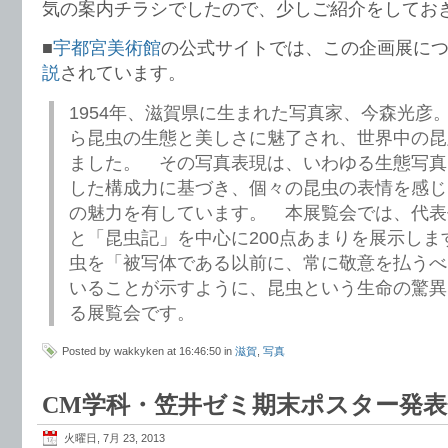
気の案内チラシでしたので、少しご紹介をしてお
■
宇都宮美術館
の公式サイトでは、この企画展に
説
されています。
1954年、滋賀県に生まれた写真家、今森光彦
ら昆虫の生態と美しさに魅了され、世界中の昆
ました。 その写真表現は、いわゆる生態写真
した構成力に基づき、個々の昆虫の表情を感じ
の魅力を有しています。 本展覧会では、代表
と「昆虫記」を中心に200点あまりを展示しま
虫を「被写体である以前に、常に敬意を払うべ
いることが示すように、昆虫という生命の驚異
る展覧会です。
Posted by wakkyken at 16:46:50 in
滋賀
,
写真
CM学科・笠井ゼミ期末ポスター発表
火曜日, 7月 23, 2013