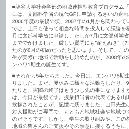
■龍谷大学社会学部の地域連携型教育プログラム
には、文部科学省の現代GPに申請するさいの企
2006年度の最後の頃、2007年の1月から関わっ
では、土日も使って相当な時間を投入して議論を
月に文部科学省に申請し、たしか7月に文部科学
まででかけました。厳しい質問にも”耐えぬき”（?
たのが8月の初めだったと思います。そして、こ
生が実際に地域で活動をし始めたのが、2008年の
ンバワ1期生の誕生です。
■それから5年たちました。今日は、エンバワ5期
りました。まだ、夏休みに様々な活動をしたり、
たりと、実際の終了はもう少し先の事になります
は、今日が最後です。授業担当者の代表である山
挨拶されたことが、記憶に残りました。山田先生
対人援助がご専門で、もともと地域社会や地域づ
のだそうです。しかし、学生の取り組みや、この
地域の皆さんのご支援やその熱意に接するうちに