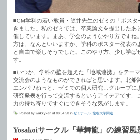
■CM学科の若い教員・笠井先生のゼミの「ボスタ
きました。私のゼミでは、卒業論文を提出したあ
催しています。まあ、学会のようなやり方ですね
方は、なんといいますか、学科のポスター発表の
と自由で楽しそうでした。このやり方、少し学ば
す。
■いつか、学科の壁を超えた「地域連携」をテー
交流会のようなものができればと思います。北船
エンパワねっと、ゼミでの個人研究…グループによ
研究発表を行って交流するというアイデアです。
力の持ち寄りですぐにできそうな気がします。
Posted by wakkyken at 08:54:50 in
ゼミナール
,
龍谷大学関連
Yosakoiサークル「華舞龍」の練習風