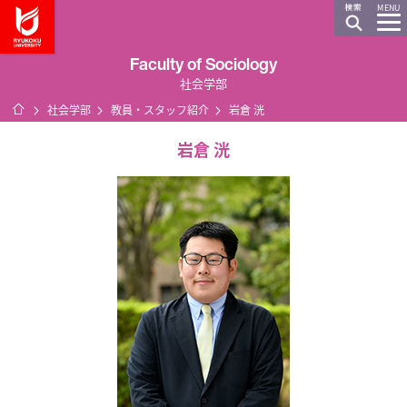
龍谷大学 You, Unlimited
MENU
Faculty of Sociology
社会学部
ホーム
社会学部
教員・スタッフ紹介
岩倉 洸
岩倉 洸