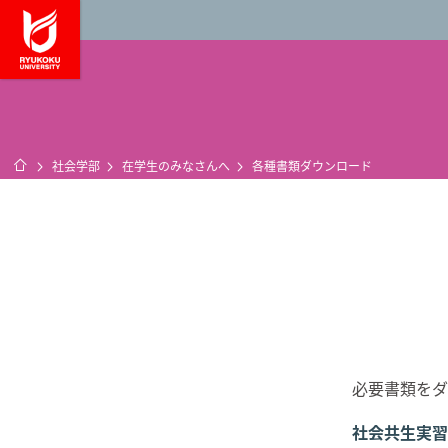
龍谷大学 You, Unl
ホーム
社会学部
在学生のみなさんへ
各種書類ダウンロード
必要書類をダ
社会共生実習