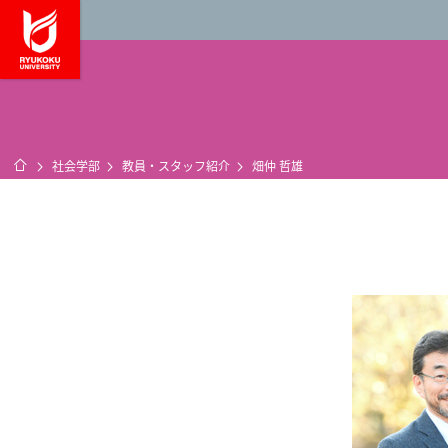
龍谷大学 You, Unl
ホーム
社会学部
教員・スタッフ紹介
畑仲 哲雄