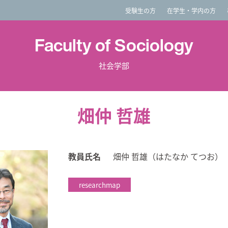
imited
受験生の方
在学生・学内の方
Faculty of Sociology
社会学部
畑仲 哲雄
教員氏名
畑仲 哲雄（はたなか てつお）
researchmap