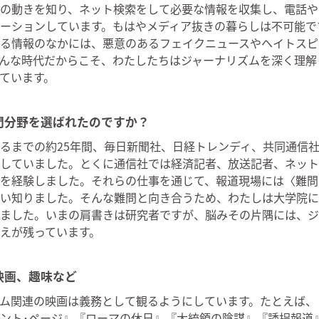
の動きを知り、ネット検索をして必要な情報を収集し、電話や
ーションしています。もはやメディア抜きの暮らしは不可能で
る情報のなかには、悪意のあるフェイクニュースやヘイトスピ
んな時代だからこそ、わたしたちはジャーナリズムを深く理解
ています。
門分野を選ばれたのですか？
るまでの約25年間、毎日新聞社、日経トレンディ、共同通信
していました。とくに通信社では経済記者、放送記者、ネット
を経験しました。それらの仕事を通じて、報道現場には〈難問
い知りました。そんな難問と向き合うため、わたしは大学院に
ました。いまの肩書きは研究者ですが、脳みその片隅には、ジ
えが残っています。
映画、趣味など
ム関連の映画は義務として観るようにしています。たとえば、
ント･ページ』『ローマの休日』『大統領の陰謀』『誘拐報道