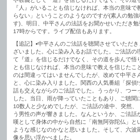
や教義として『道』を信じるだけでなく、その道
『人』がいることも信じなければ、本当の意味で
らない」ということのようなのですが(素人の勉強
す)、明日、中平さんの法話をお聞かせいただき勉
17時からです。ライブ配信もあります。
【追記】▪️中平さんのご法話を聴聞させていただ
ざいました。心に染み入るお話でした。ご法話の
て『道』を信じるだけでなく、その道を歩んで悟
とも信じなければ、本当の意味で教えを信じたこ
のは間違ってはいませんでしたが、改めて中平さ
と、心に染み入りました。関西の人気番組「探偵!
話も交えながらのご法話でした。うっかり、つー
した。当日、雨が降っていたこともあり、ご聴聞
10数人と少なめでしたが、ご法話の途中、突然、
う男性の声が響きました。なんというか、ご法話
嘆として身体の中から自然に「南無阿弥陀仏」と
ような感じなのかなと思いました。そして、六波
像を思い浮かべました。