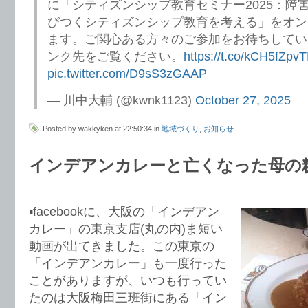
に「シティズンシップ教育セミナー2025：障
びつくシティズンシップ教育を考える」をオン
ます。ご関心ある方々のご参加をお待ちしてい
ンク先をご覧ください。
https://t.co/kCH5fZpv
pic.twitter.com/D9sS3zGAAP
— 川中大輔 (@kwnk1123)
October 27, 2025
Posted by wakkyken at 22:50:34 in
地域づくり
,
お知らせ
インデアンカレーと亡くなった母の
▪️facebookに、大阪の「インデアン
カレー」の東京支店(丸の内)ま短い
動画が出てきました。この東京の
「インデアンカレー」も一度行った
ことがありますが、いつも行ってい
たのは大阪梅田三班街にある「イン