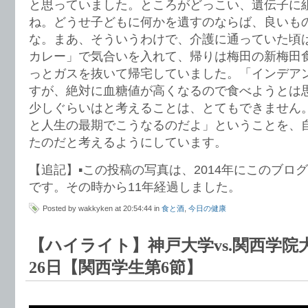
と思っていました。ところがどっこい、遺伝子に
ね。どうせ子どもに何かを遺すのならば、良いも
な。まあ、そういうわけで、介護に通っていた頃
カレー」で気合いを入れて、帰りは梅田の新梅田
っとガスを抜いて帰宅していました。「インデア
すが、絶対に血糖値が高くなるので食べようとは
少しぐらいはと考えることは、とてもできません
と人生の最期でこうなるのだよ」ということを、
たのだと考えるようにしています。
【追記】▪️この投稿の写真は、2014年にこのブ
です。その時から11年経過しました。
Posted by wakkyken at 20:54:44 in
食と酒
,
今日の健康
【ハイライト】神戸大学vs.関西学院大学
26日【関西学生第6節】