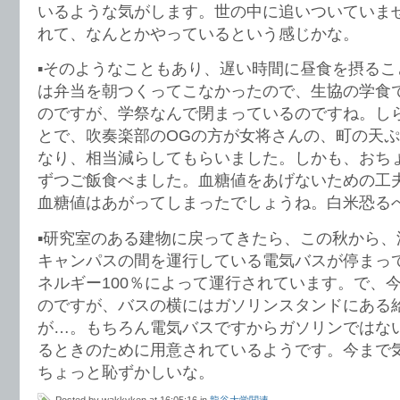
いるような気がします。世の中に追いついていま
れて、なんとかやっているという感じかな。
▪️そのようなこともあり、遅い時間に昼食を摂る
は弁当を朝つくってこなかったので、生協の学食
のですが、学祭なんで閉まっているのですね。し
とで、吹奏楽部のOGの方が女将さんの、町の天
なり、相当減らしてもらいました。しかも、おち
ずつご飯食べました。血糖値をあげないための工
血糖値はあがってしまったでしょうね。白米恐る
▪️研究室のある建物に戻ってきたら、この秋から
キャンパスの間を運行している電気バスが停まっ
ネルギー100％によって運行されています。で、
のですが、バスの横にはガソリンスタンドにある
が…。もちろん電気バスですからガソリンではな
るときのために用意されているようです。今まで
ちょっと恥ずかしいな。
Posted by wakkyken at 16:05:16 in
龍谷大学関連