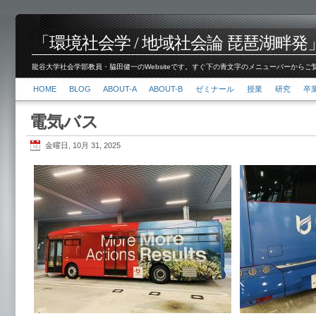
「環境社会学 / 地域社会論 琵琶湖畔発」脇田 健
龍谷大学社会学部教員・脇田健一のWebsiteです。すぐ下の青文字のメニューバーからご覧くださ
HOME
BLOG
ABOUT-A
ABOUT-B
ゼミナール
授業
研究
卒
電気バス
金曜日, 10月 31, 2025