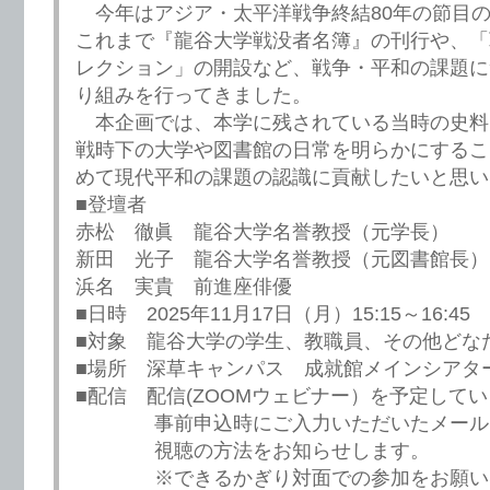
今年はアジア・太平洋戦争終結80年の節目
これまで『龍谷大学戦没者名簿』の刊行や、「
レクション」の開設など、戦争・平和の課題に
り組みを行ってきました。
本企画では、本学に残されている当時の史料
戦時下の大学や図書館の日常を明らかにするこ
めて現代平和の課題の認識に貢献したいと思い
■登壇者
赤松 徹眞 龍谷大学名誉教授（元学長）
新田 光子 龍谷大学名誉教授（元図書館長）
浜名 実貴 前進座俳優
■日時 2025年11月17日（月）15:15～16:45
■対象 龍谷大学の学生、教職員、その他どな
■場所 深草キャンパス 成就館メインシアタ
■配信 配信(ZOOMウェビナー）を予定して
事前申込時にご入力いただいたメール
視聴の方法をお知らせします。
※できるかぎり対面での参加をお願い