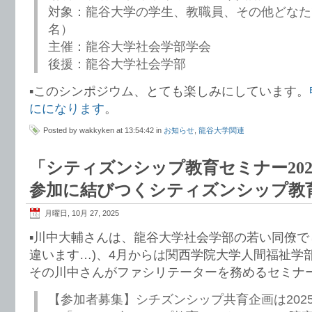
対象：龍谷大学の学生、教職員、その他どなたで
名）
主催：龍谷大学社会学部学会
後援：龍谷大学社会学部
▪️このシンポジウム、とても楽しみにしています。
にになります
。
Posted by wakkyken at 13:54:42 in
お知らせ
,
龍谷大学関連
「シティズンシップ教育セミナー20
参加に結びつくシティズンシップ教
月曜日, 10月 27, 2025
▪️川中大輔さんは、龍谷大学社会学部の若い同僚で
違います…)、4月からは関西学院大学人間福祉学
その川中さんがファシリテーターを務めるセミナ
【参加者募集】シチズンシップ共育企画は2025