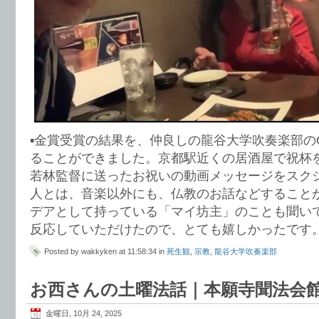
▪️金賞受賞の結果を、仲良しの龍谷大学吹奏楽部の
ることができました。京都駅近くの居酒屋で祝杯
若林監督に送ったお祝いの動画メッセージをスク
人とは、音楽以外にも、仏教のお話などすること
デアとして持っている「マイ坊主」のことも聞い
反応していただけたので、とても嬉しかったです
Posted by wakkyken at 11:58:34 in
死生観
,
宗教
,
龍谷大学吹奏楽部
お西さんの土曜法話｜本願寺聞法会
金曜日, 10月 24, 2025