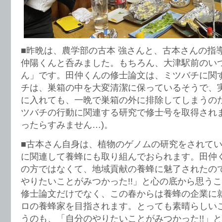
■昨晩は、農学部の古本 強さんと、古本さんの指
仲陽くんと呑みました。もちろん、大津駅前のい
ん」です。田仲くんの修士論文は、ミツバチに関
チは、巣箱の中を大変清潔に保っているそうで、
に入れても、一晩で巣箱の外に排除してしまうの
ツバチの行動に関連する研究で修士号を取得されま
ったらすみません…)。
■古本さん自身は、植物のゲノムの研究をされて
に関連して養蜂にも取り組んでおられます。田仲
の方ではなくて、地域貢献の養蜂に魅了されたの
やりたいことがみつかった!!」と心の底から思う
修士論文だけでなく、この春からは養蜂の企業に
ロの養蜂家を目指されます。とっても素晴らしい
うのも、「自分のやりたいことがみつかった!!」