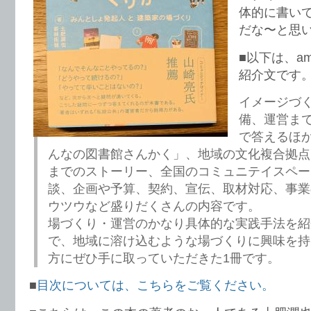
体的に書い
だな〜と思
■以下は、a
紹介文です
イメージづ
備、運営まで
で答えるほ
んなの図書館さんかく」、地域の文化複合拠点「
までのストーリー、全国のコミュニテイスペー
談、企画や予算、契約、宣伝、取材対応、事業
ウツウなど盛りだくさんの内容です。
場づくり・運営のかなり具体的な実践手法を紹
で、地域に溶け込むような場づくりに興味を持
方にぜひ手に取っていただきた1冊です。
■
目次については、こちらをご覧ください。