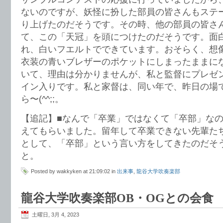
ないのですが、妖怪に扮した部員の皆さんもステ
り上げたのだそうです。その時、他の部員の皆さ
て、この「天冠」を頭につけたのだそうです。面
れ、白いフエルトでできています。おそらく、想
衣装の青いブレザーのポケットにしまったままに
いて、理由は分かりませんが、私と監督にプレゼント
イン入りです。私と家督は、同い年で、昨日の場
ら〜(^^;;。
【追記】■なんで「卒業」ではなくて「卒部」な
えてもらいました。留年して卒業できない先輩た
として、「卒部」という言い方をしてきたのだそ
と。
Posted by wakkyken at 21:09:02 in
出来事
,
龍谷大学吹奏楽部
龍谷大学吹奏楽部OB・OGとの会食
土曜日, 3月 4, 2023