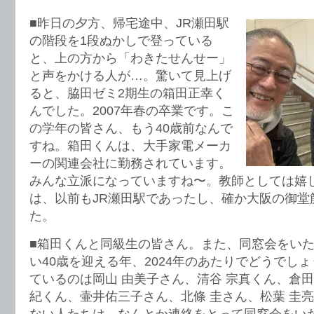
■昨日の夕方、帰宅途中、JR瀬田駅
の階段を1段ぬかしで登っている
と、上の方から「わきたせんせー」
と声をかける人が…。驚いて見上げ
ると、脇田ゼミ2期生の箱田正幸く
んでした。2007年春の卒業です。こ
の学年の皆さん、もう40歳前なんで
すね。箱田くんは、大手家電メーカ
ーの関連会社に勤務されています。
みんな立派になっていますね〜。教師としては嬉
は、以前もJR瀬田駅であったし、確か大阪の御堂
た。
■箱田くんと同級生の皆さん。また、同窓会をい
い40歳を迎える年、2024年のあたりでどうでしょうか
ているのは岡山 由美子さん、清谷 宗真くん、倉田
紀くん、壷井佑三子さん、北條 圭さん、松葉 圭
ない人たちは、なんとか連絡をとって同窓会をい