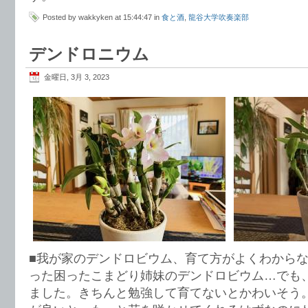
Posted by wakkyken at 15:44:47 in
食と酒
,
龍谷大学吹奏楽部
デンドロニウム
金曜日, 3月 3, 2023
■我が家のデンドロビウム、育て方がよくわから
った困ったこまどり姉妹のデンドロビウム…でも
ました。きちんと勉強して育てないとかわいそう