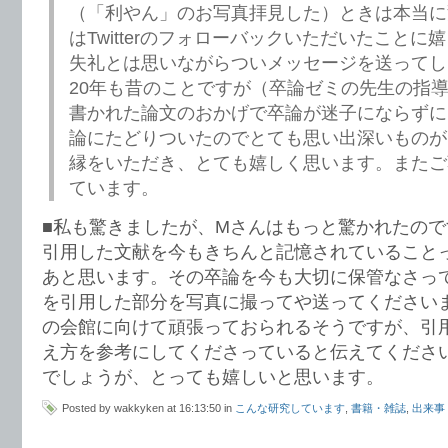
（「利やん」のお写真拝見した）ときは本当に
はTwitterのフォローバックいただいたことに
失礼とは思いながらついメッセージを送ってし
20年も昔のことですが（卒論ゼミの先生の指
書かれた論文のおかげで卒論が迷子にならずに
論にたどりついたのでとても思い出深いものが
縁をいただき、とても嬉しく思います。またご
ています。
■私も驚きましたが、Mさんはもっと驚かれたの
引用した文献を今もきちんと記憶されていること
あと思います。その卒論を今も大切に保管なさっ
を引用した部分を写真に撮ってや送ってください
の会館に向けて頑張っておられるそうですが、引
え方を参考にしてくださっていると伝えてくださ
でしょうが、とっても嬉しいと思います。
Posted by wakkyken at 16:13:50 in
こんな研究しています
,
書籍・雑誌
,
出来事