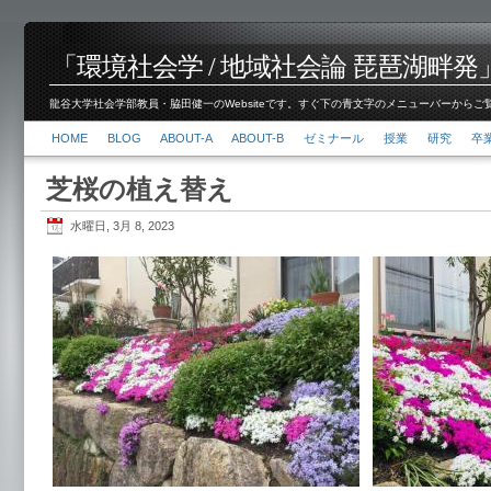
「環境社会学 / 地域社会論 琵琶湖畔発」脇田 健
龍谷大学社会学部教員・脇田健一のWebsiteです。すぐ下の青文字のメニューバーからご覧くださ
HOME
BLOG
ABOUT-A
ABOUT-B
ゼミナール
授業
研究
卒
芝桜の植え替え
水曜日, 3月 8, 2023