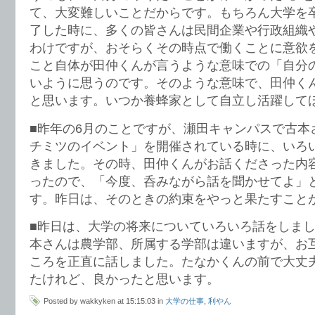
て、大変難しいことだからです。もちろん大学を
了した時に、多くの皆さんは民間企業や行政組織
わけですが、おそらくその時点で働くことに意欲
こと自体が田仲くんが言うような意味での「自分
いように思うのです。そのような意味で、田仲く
と思います。いつか養蜂家として自立し活躍して
■昨年の6月のことですが、瀬田キャンパスで古本
チミツのイベント」を開催されている時に、いろ
きました。その時、田仲くんがお話くださった内
ったので、「今度、呑みながら話を聞かせてよ」
す。昨日は、そのときの約束をやっと果たすこと
■昨日は、大学の将来についていろいろ話をしま
本さんは農学部、所属する学部は違いますが、お
ころを正直に話しました。たなかくんの前で大丈
たけれど、良かったと思います。
Posted by wakkyken at 15:15:03 in
大学の仕事
,
利やん