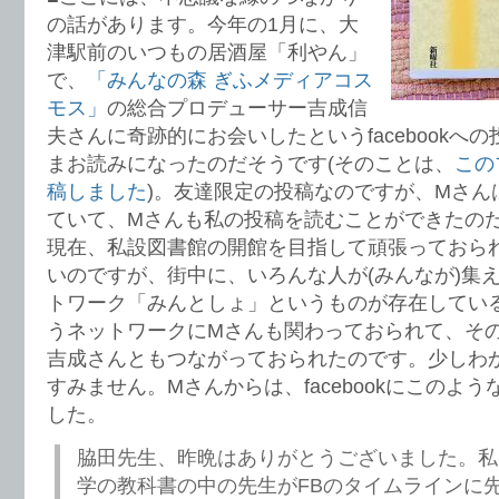
の話があります。今年の1月に、大
津駅前のいつもの居酒屋「利やん」
で、
「みんなの森 ぎふメディアコス
モス」
の総合プロデューサー吉成信
夫さんに奇跡的にお会いしたというfacebookへ
まお読みになったのだそうです(そのことは、
この
稿しました
)。友達限定の投稿なのですが、Mさん
ていて、Mさんも私の投稿を読むことができたの
現在、私設図書館の開館を目指して頑張っておら
いのですが、街中に、いろんな人が(みんなが)集
トワーク「みんとしょ」というものが存在してい
うネットワークにMさんも関わっておられて、そ
吉成さんともつながっておられたのです。少しわ
すみません。Mさんからは、facebookにこのよ
した。
脇田先生、昨晩はありがとうございました。私
学の教科書の中の先生がFBのタイムラインに