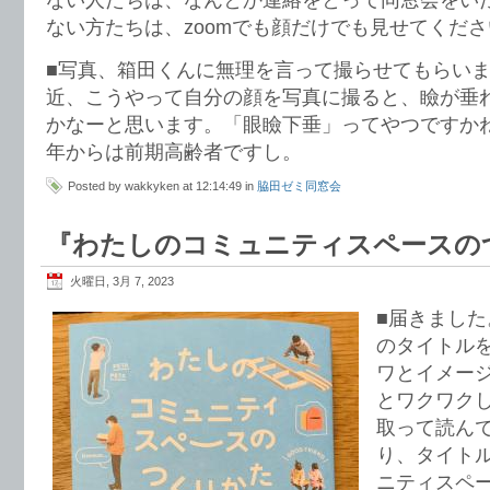
ない方たちは、zoomでも顔だけでも見せてくだ
■写真、箱田くんに無理を言って撮らせてもらい
近、こうやって自分の顔を写真に撮ると、瞼が垂
かなーと思います。「眼瞼下垂」ってやつですか
年からは前期高齢者ですし。
Posted by wakkyken at 12:14:49 in
脇田ゼミ同窓会
『わたしのコミュニティスペースの
火曜日, 3月 7, 2023
■届きまし
のタイトル
ワとイメー
とワクワク
取って読ん
り、タイト
ニティスペ