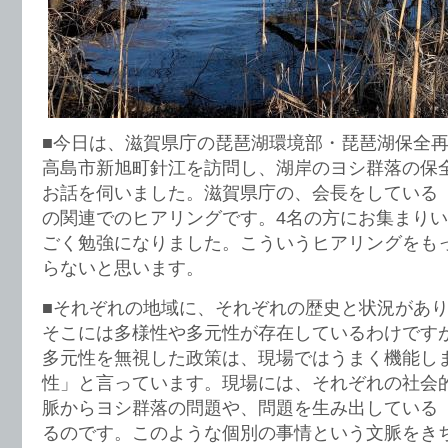
■今日は、滋賀県庁の琵琶湖環境部・琵琶湖保全
高島市新旭町針江を訪問し、湖岸のヨシ群落の保
お話を伺いました。滋賀県庁の、会長をしている
の関連でのヒアリングです。4名の方にお集まり
ごく勉強になりました。こういうヒアリングをも
らないと思います。
■それぞれの地域に、それぞれの歴史と状況があ
そこには多様性や多元性が存在しているわけです
多元性を無視した政策は、現場ではうまく機能し
性」と言っています。現場には、それぞれの社会
脈からヨシ群落の問題や、問題を生み出している
るのです。このような個別の事情という文脈をき