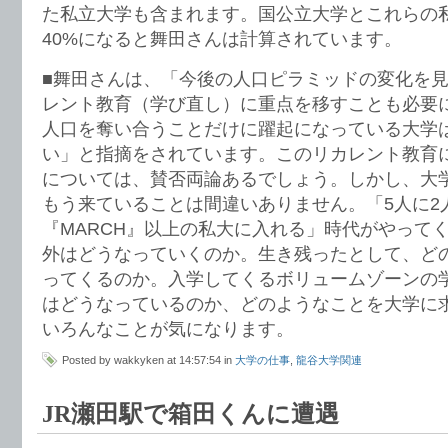
た私立大学も含まれます。国公立大学とこれらの
40%になると舞田さんは計算されています。
■舞田さんは、「今後の人口ピラミッドの変化を
レント教育（学び直し）に重点を移すことも必要に
人口を奪い合うことだけに躍起になっている大学
い」と指摘をされています。このリカレント教育
については、賛否両論あるでしょう。しかし、大
もう来ていることは間違いありません。「5人に2
『MARCH』以上の私大に入れる」時代がやって
外はどうなっていくのか。生き残ったとして、ど
ってくるのか。入学してくるボリュームゾーンの
はどうなっているのか、どのようなことを大学に
いろんなことが気になります。
Posted by wakkyken at 14:57:54 in
大学の仕事
,
龍谷大学関連
JR瀬田駅で箱田くんに遭遇