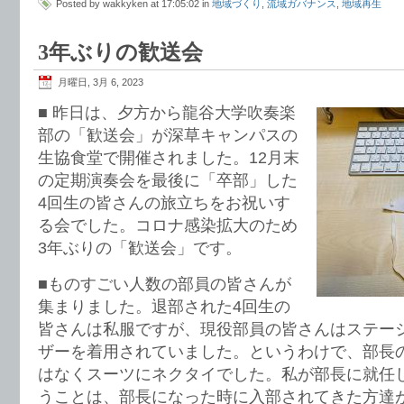
Posted by wakkyken at 17:05:02 in
地域づくり
,
流域ガバナンス
,
地域再生
3年ぶりの歓送会
月曜日, 3月 6, 2023
■ 昨日は、夕方から龍谷大学吹奏楽
部の「歓送会」が深草キャンパスの
生協食堂で開催されました。12月末
の定期演奏会を最後に「卒部」した
4回生の皆さんの旅立ちをお祝いす
る会でした。コロナ感染拡大のため
3年ぶりの「歓送会」です。
■ものすごい人数の部員の皆さんが
集まりました。退部された4回生の
皆さんは私服ですが、現役部員の皆さんはステー
ザーを着用されていました。というわけで、部長
はなくスーツにネクタイでした。私が部長に就任し
うことは、部長になった時に入部されてきた方達