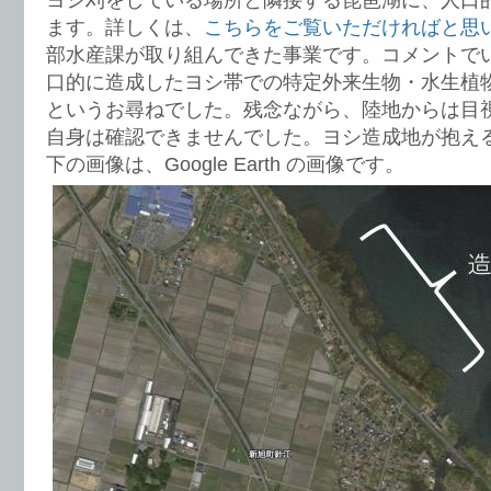
ヨシ刈をしている場所と隣接する琵琶湖に、人口
ます。詳しくは、
こちらをご覧いただければと思
部水産課が取り組んできた事業です。コメントで
口的に造成したヨシ帯での特定外来生物・水生植
というお尋ねでした。残念ながら、陸地からは目
自身は確認できませんでした。ヨシ造成地が抱え
下の画像は、Google Earth の画像です。