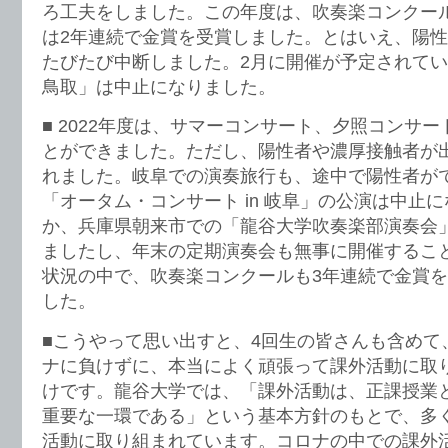
ろ工夫をしました。この年度は、吹奏楽コンクー
は2年連続で金賞を受賞しました。とはいえ、陽
たびたび中断しました。2月に開催が予定されてい
鳥取」は中止になりました。
■ 2022年度は、サマーコンサート、夕照コンサ
とができました。ただし、陽性者や濃厚接触者が
れました。岐阜での演奏旅行も、途中で陽性者が
「オータム・コンサート in 岐阜」の公演は中止
か、兵庫県朝来市での「龍谷大学吹奏楽部演奏会
ましたし、年末の定期演奏会も無事に開催するこ
状況の中で、吹奏楽コンクールも3年連続で金賞
した。
■こうやって思い出すと、4回生の皆さんも含めて
ナに負けずに、本当によく頑張って課外活動に取
けです。龍谷大学では、「課外活動は、正課授業
重要な一環である」という基本方針のもとで、多
活動に取り組まれています。コロナの中での課外