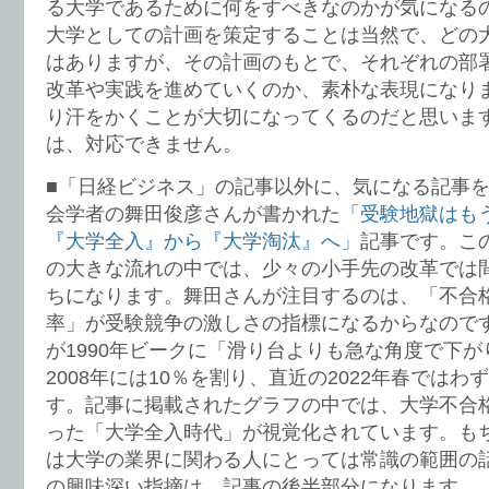
る大学であるために何をすべきなのかが気になる
大学としての計画を策定することは当然で、どの
はありますが、その計画のもとで、それぞれの部
改革や実践を進めていくのか、素朴な表現になり
り汗をかくことが大切になってくるのだと思いま
は、対応できません。
■「日経ビジネス」の記事以外に、気になる記事
会学者の舞田俊彦さんが書かれた
「受験地獄はも
『大学全入』から『大学淘汰』へ」
記事です。こ
の大きな流れの中では、少々の小手先の改革では
ちになります。舞田さんが注目するのは、「不合
率」が受験競争の激しさの指標になるからなので
が1990年ビークに「滑り台よりも急な角度で下がり
2008年には10％を割り、直近の2022年春ではわ
す。記事に掲載されたグラフの中では、大学不合
った「大学全入時代」が視覚化されています。も
は大学の業界に関わる人にとっては常識の範囲の
の興味深い指摘は、記事の後半部分になります。