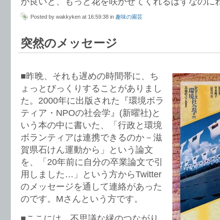
が良いと、もっと花を咲かせてくれるはずなのに
Posted by wakkyken at 16:59:38 in
趣味の園芸
突然のメッセージ
■昨晩、それも遅めの時間帯に、ち
ょっとびっくりすることがありまし
た。2000年に出版された『環境ボラ
ティア・NPOの社会学』(新曜社)と
いう本の中に書いた、「行政と環境
ボランティアは連携できるのか－滋
賀県石けん運動から」という論文
を、「20年前に自分の卒業論文で引
用しました…」という方からTwitter
のメッセージを通して連絡があった
のです。Mさんという方です。
■ここには、不思議な縁のつながり