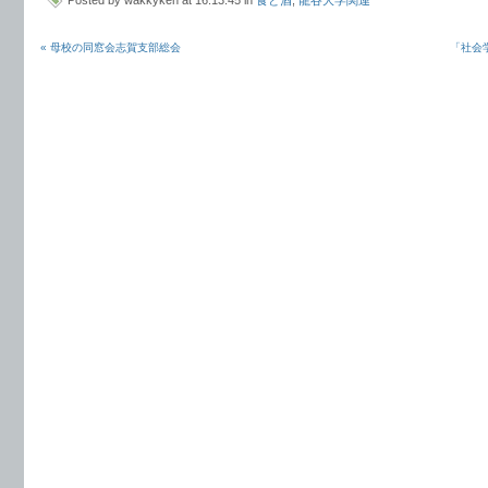
« 母校の同窓会志賀支部総会
「社会