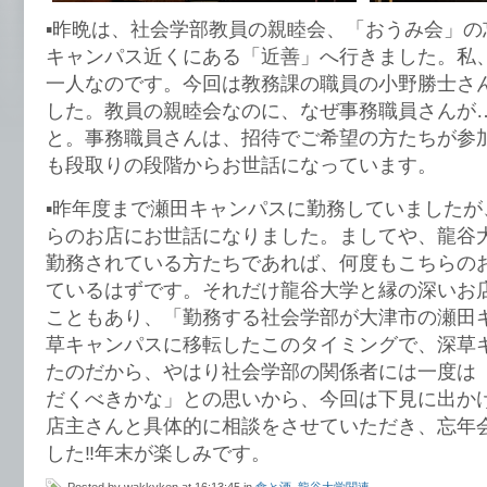
▪️昨晩は、社会学部教員の親睦会、「おうみ会」
キャンパス近くにある「近善」へ行きました。私
一人なのです。今回は教務課の職員の小野勝士さ
した。教員の親睦会なのに、なぜ事務職員さんが
と。事務職員さんは、招待でご希望の方たちが参
も段取りの段階からお世話になっています。
▪️昨年度まで瀬田キャンパスに勤務していました
らのお店にお世話になりました。ましてや、龍谷
勤務されている方たちであれば、何度もこちらの
ているはずです。それだけ龍谷大学と縁の深いお
こともあり、「勤務する社会学部が大津市の瀬田
草キャンパスに移転したこのタイミングで、深草
たのだから、やはり社会学部の関係者には一度は
だくべきかな」との思いから、今回は下見に出か
店主さんと具体的に相談をさせていただき、忘年
した‼️年末が楽しみです。
Posted by wakkyken at 16:13:45 in
食と酒
,
龍谷大学関連