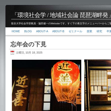
「環境社会学 / 地域社会論 琵琶湖畔発」脇田 健
龍谷大学社会学部教員・脇田健一のWebsiteです。すぐ下の青文字のメニューバーからご覧くださ
HOME
BLOG
ABOUT-A
ABOUT-B
ゼミナール
授業
研究
卒
忘年会の下見
土曜日, 10月 18, 2025