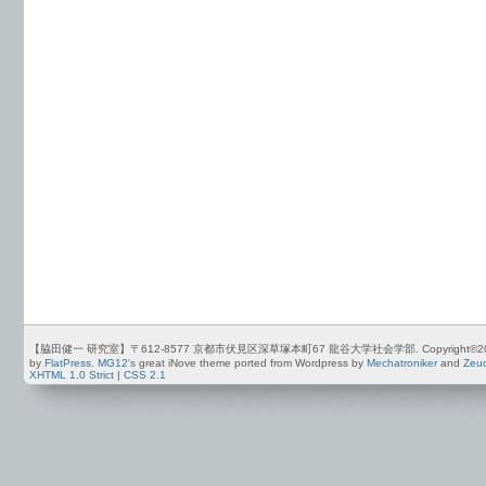
【脇田健一 研究室】〒612-8577 京都市伏見区深草塚本町67 龍谷大学社会学部. Copyright©2012-2026 by
by
FlatPress
.
MG12's
great iNove theme ported from Wordpress by
Mechatroniker
and
Zeu
XHTML 1.0 Strict
|
CSS 2.1