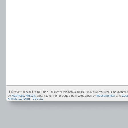
【脇田健一 研究室】〒612-8577 京都市伏見区深草塚本町67 龍谷大学社会学部. Copyright©2012-2026 by
by
FlatPress
.
MG12's
great iNove theme ported from Wordpress by
Mechatroniker
and
Zeu
XHTML 1.0 Strict
|
CSS 2.1