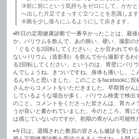
③前に前にという気持ちをゼロにして、かかと
へ出した片足でまっすぐ立つことを意識します
④腕を少し後ろにふるようにして歩きます。
▪️昨日の定期健康診断で一番辛かったことは、最
か。バリウムを飲んで、あの狭い、硬い、撮影の
「ぐるぐる2回転してください」とか言われてやる
ないバリウム（造影剤）を飲んでから撮影するわ
る2回転してください」というのは、胃壁にバリ
んでしょうね。きついですね。身体も痛いし。こ
るんやろと思いました。このことをfacebookに
さんからコメントをいただきました。早期胃がん
しているような場合が多く、バリウム検査で検出
のこと。コメントをくださった皆さんは、胃カメ
うが良いと書かれていました。今のところ、胃に
は感じていないのですが、初期の胃がんの可能性
▪️今日は、退職された教員の皆さんも健診を受け
授も定期健康診断を受診できるんですね。人間ド