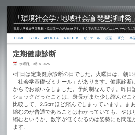
「環境社会学 / 地域社会論 琵琶湖畔発」脇田 健
龍谷大学社会学部教員・脇田健一のWebsiteです。すぐ下の青文字のメニューバーからご覧くださ
HOME
BLOG
ABOUT-A
ABOUT-B
ゼミナール
授業
研究
卒
定期健康診断
水曜日, 10月 8, 2025
▪️昨日は定期健康診断の日でした。火曜日は、朝1
「社会学基礎ゼミナール」があります。健康診断は
からでお願いをしました。予約制なんです。昨日
ショックだったことは、身長がまた少し縮んだこ
比較して、2.5cmほど縮んでしまっています。ま
縮むのが普通であることはわかっていても、やは
縮むというか、数字が低くなるのは姿勢にも問題
ます。