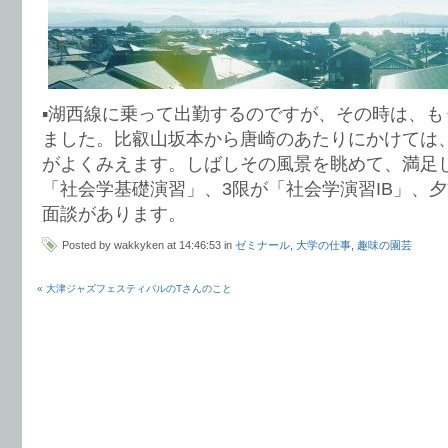
▪️湖西線に乗って出勤するのですが、その時は、
ました。比叡山坂本から唐崎のあたりにかけては
がよくみえます。しばしその風景を眺めて、満足
「社会学基礎演習」、3限が「社会学演習IB」、
面談があります。
Posted by wakkyken at 14:46:53 in
ゼミナール
,
大学の仕事
,
趣味の園芸
« 大津ジャズフェスティバルのTさんのこと