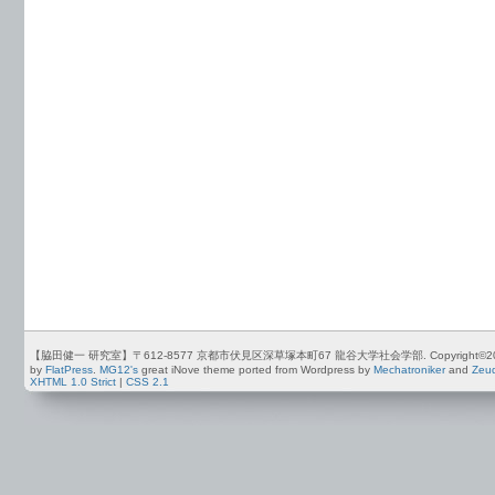
【脇田健一 研究室】〒612-8577 京都市伏見区深草塚本町67 龍谷大学社会学部. Copyright©2012-2026 by
by
FlatPress
.
MG12's
great iNove theme ported from Wordpress by
Mechatroniker
and
Zeu
XHTML 1.0 Strict
|
CSS 2.1