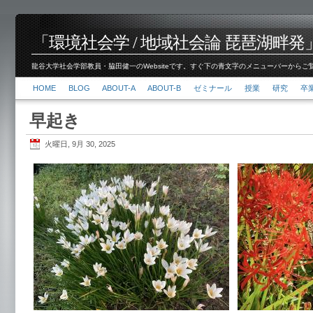
「環境社会学 / 地域社会論 琵琶湖畔発」脇田 健
龍谷大学社会学部教員・脇田健一のWebsiteです。すぐ下の青文字のメニューバーからご覧くださ
HOME
BLOG
ABOUT-A
ABOUT-B
ゼミナール
授業
研究
卒
早起き
火曜日, 9月 30, 2025