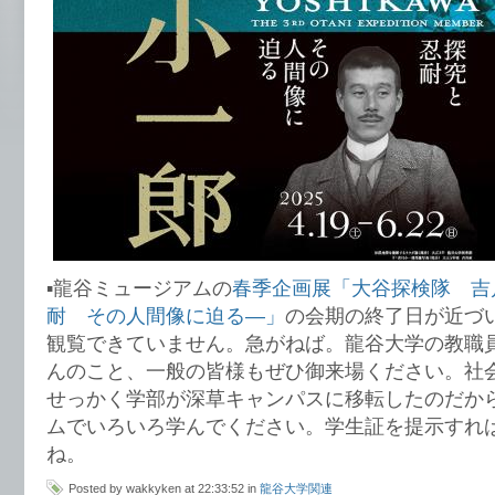
▪️龍谷ミュージアムの
春季企画展「大谷探検隊 吉
耐 その人間像に迫る―」
の会期の終了日が近づ
観覧できていません。急がねば。龍谷大学の教職
んのこと、一般の皆様もぜひ御来場ください。社
せっかく学部が深草キャンパスに移転したのだか
ムでいろいろ学んでください。学生証を提示すれ
ね。
Posted by wakkyken at 22:33:52 in
龍谷大学関連