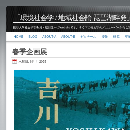
「環境社会学 / 地域社会論 琵琶湖畔発」脇田 健
龍谷大学社会学部教員・脇田健一のWebsiteです。すぐ下の青文字のメニューバーからご覧くださ
HOME
BLOG
ABOUT-A
ABOUT-B
ゼミナール
授業
研究
卒
春季企画展
水曜日, 6月 4, 2025