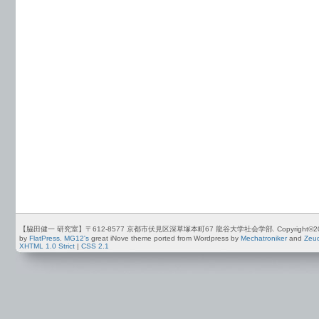
【脇田健一 研究室】〒612-8577 京都市伏見区深草塚本町67 龍谷大学社会学部. Copyright©2012-2026 by
by
FlatPress
.
MG12's
great iNove theme ported from Wordpress by
Mechatroniker
and
Zeu
XHTML 1.0 Strict
|
CSS 2.1