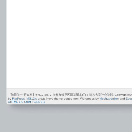
【脇田健一 研究室】〒612-8577 京都市伏見区深草塚本町67 龍谷大学社会学部. Copyright©2012-2026 by
by
FlatPress
.
MG12's
great iNove theme ported from Wordpress by
Mechatroniker
and
Zeu
XHTML 1.0 Strict
|
CSS 2.1