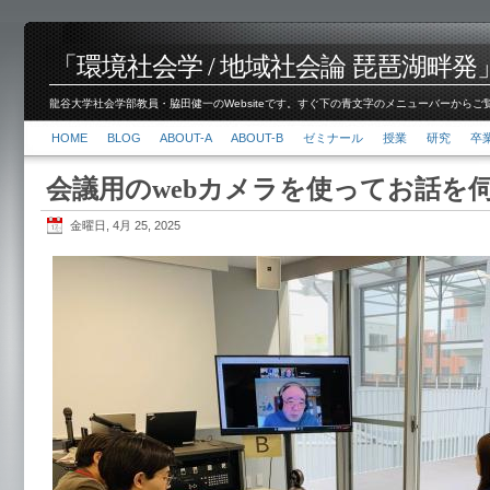
「環境社会学 / 地域社会論 琵琶湖畔発」脇田 健
龍谷大学社会学部教員・脇田健一のWebsiteです。すぐ下の青文字のメニューバーからご覧くださ
HOME
BLOG
ABOUT-A
ABOUT-B
ゼミナール
授業
研究
卒
会議用のwebカメラを使ってお話を
金曜日, 4月 25, 2025