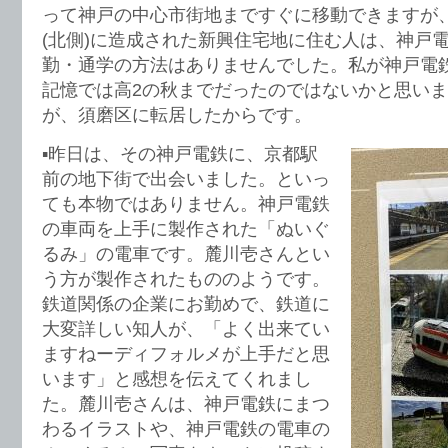
って神戸の中心市街地まですぐに移動できますが
(北側)に造成された新興住宅地に住む人は、神戸
勤・通学の方法はありませんでした。私が神戸電
記憶では高2の秋までだったのではないかと思い
が、須磨区に転居したからです。
▪️昨日は、その神戸電鉄に、京都駅
前の地下街で出会いました。といっ
ても本物ではありません。神戸電鉄
の車両を上手に製作された「ぬいぐ
るみ」の電車です。麓川壱さんとい
う方が製作されたもののようです。
鉄道関係の企業にお勤めで、鉄道に
大変詳しい知人が、「よく出来てい
ますねーディフォルメが上手だと思
います」と感想を伝えてくれまし
た。麓川壱さんは、神戸電鉄にまつ
わるイラストや、神戸電鉄の電車の