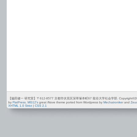
【脇田健一 研究室】〒612-8577 京都市伏見区深草塚本町67 龍谷大学社会学部. Copyright©2012-2026 by
by
FlatPress
.
MG12's
great iNove theme ported from Wordpress by
Mechatroniker
and
Zeu
XHTML 1.0 Strict
|
CSS 2.1