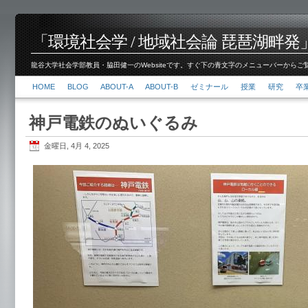
「環境社会学 / 地域社会論 琵琶湖畔発」脇田 健
龍谷大学社会学部教員・脇田健一のWebsiteです。すぐ下の青文字のメニューバーからご覧くださ
HOME
BLOG
ABOUT-A
ABOUT-B
ゼミナール
授業
研究
卒
神戸電鉄のぬいぐるみ
金曜日, 4月 4, 2025