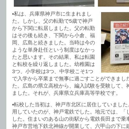
▪️私は、兵庫県神戸市に生まれまし
た。しかし、父の転勤で5歳で神戸
から下関に転居しました。父の転勤
はその後も続き、下関から小倉、福
岡、広島と続きました。当時は今の
ような単身赴任という制度はなかっ
たと思います。その結果、私は転園
と転校を繰り返しました。幼稚園は
3つ、小学校は3つ、中学校こそ1つ
で入学から卒業まで無事に過ごすことができまし
た。広島の県立高校から、編入試験を受験して、
ました。それが、兵庫県立兵庫高等学校です。
▪️転校した当初は、神戸市北区に居住していまし
用していたのが、神戸電鉄でした。地元では、「
した。住まいのある山の街駅から電鉄長田まで乗
神戸市営地下鉄北神線が開業して、六甲山の下に