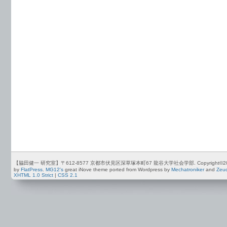
【脇田健一 研究室】〒612-8577 京都市伏見区深草塚本町67 龍谷大学社会学部. Copyright©2012-2026 by
by
FlatPress
.
MG12's
great iNove theme ported from Wordpress by
Mechatroniker
and
Zeu
XHTML 1.0 Strict
|
CSS 2.1