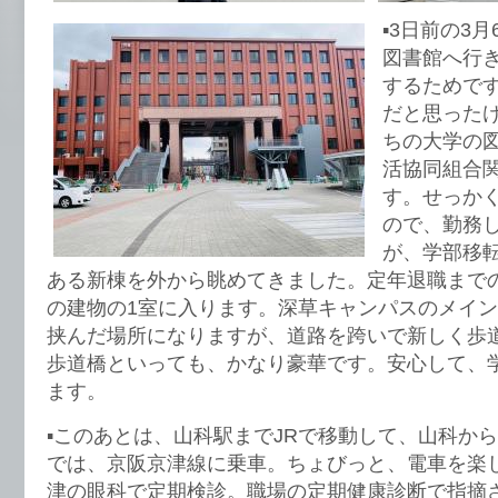
▪️3日前の
図書館へ行
するためで
だと思った
ちの大学の
活協同組合関
す。せっか
ので、勤務
が、学部移
ある新棟を外から眺めてきました。定年退職までの
の建物の1室に入ります。深草キャンパスのメイ
挟んだ場所になりますが、道路を跨いで新しく歩
歩道橋といっても、かなり豪華です。安心して、
ます。
▪️このあとは、山科駅までJRで移動して、山科か
では、京阪京津線に乗車。ちょびっと、電車を楽
津の眼科で定期検診。職場の定期健康診断で指摘