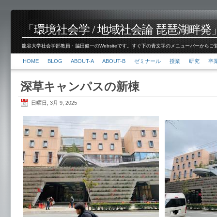
「環境社会学 / 地域社会論 琵琶湖畔発」脇田 健
龍谷大学社会学部教員・脇田健一のWebsiteです。すぐ下の青文字のメニューバーからご覧くださ
HOME
BLOG
ABOUT-A
ABOUT-B
ゼミナール
授業
研究
卒
深草キャンパスの新棟
日曜日, 3月 9, 2025