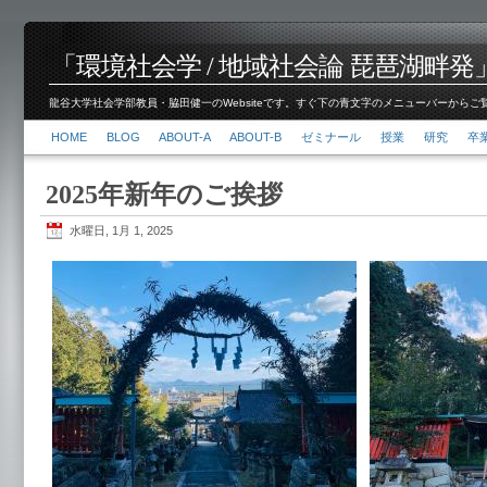
「環境社会学 / 地域社会論 琵琶湖畔発」脇田 健
龍谷大学社会学部教員・脇田健一のWebsiteです。すぐ下の青文字のメニューバーからご覧くださ
HOME
BLOG
ABOUT-A
ABOUT-B
ゼミナール
授業
研究
卒
2025年新年のご挨拶
水曜日, 1月 1, 2025