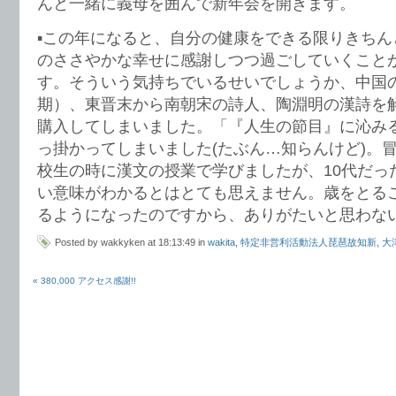
んと一緒に義母を囲んで新年会を開きます。
▪️この年になると、自分の健康をできる限りきち
のささやかな幸せに感謝しつつ過ごしていくこと
す。そういう気持ちでいるせいでしょうか、中国
期）、東晋末から南朝宋の詩人、陶淵明の漢詩を
購入してしまいました。「『人生の節目』に沁み
っ掛かってしまいました(たぶん…知らんけど)。
校生の時に漢文の授業で学びましたが、10代だっ
い意味がわかるとはとても思えません。歳をとる
るようになったのですから、ありがたいと思わな
Posted by wakkyken at 18:13:49 in
wakita
,
特定非営利活動法人琵琶故知新
,
大
« 380,000 アクセス感謝!!