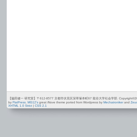
【脇田健一 研究室】〒612-8577 京都市伏見区深草塚本町67 龍谷大学社会学部. Copyright©2012-2026 by
by
FlatPress
.
MG12's
great iNove theme ported from Wordpress by
Mechatroniker
and
Zeu
XHTML 1.0 Strict
|
CSS 2.1