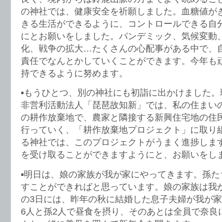
の神社では、健康安全を祈願しました。血糖値が
きる生活ができるように、コントロールできる自
にとお願いをしました。パンデミック、気候変動
化、戦争の拡大…たくさんの心配事がある中で、
責任でなんとかしていくことができます。今年も頑
持できるように努めます。
▪️もうひとつ、別の神社にも初詣に出かけました
非営利活動法人「琵琶故知新」では、私の住まい
の耕作放棄地で、農家と隣接する新興住宅地の住
行っていく、「耕作放棄地プロジェクト」に取り
る神社では、このプロジェクトがうまく進捗しま
を受け取ることができますようにと、お願いをし
▪️明日は、娘の家族が我が家にやってきます。孫
すことができればと思っています。娘の家族は我
の3日には、昨年の秋に結婚した息子夫婦が我が
6人と孫2人で昼食を摂り、そのあとは全員で奈良