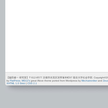
【脇田健一 研究室】〒612-8577 京都市伏見区深草塚本町67 龍谷大学社会学部. Copyright©2012-2026 by
by
FlatPress
.
MG12's
great iNove theme ported from Wordpress by
Mechatroniker
and
Zeu
XHTML 1.0 Strict
|
CSS 2.1