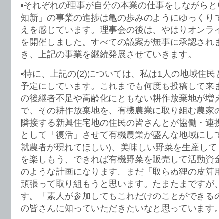
▪️それぞれの理事が自分の本業の仕事をしながら
知新」の事業の進捗は亀の歩みのようにゆっくり
えを感じています。理事会の後は、やはりオンラ
を開催しました。すべての議案が無事に承認され
き、上記の事業を継続発展させていきます。
▪️特に、上記の(2)については、私は1人の地域住
予定にしています。これまでも何度も投稿して来
の後継者不足や高齢化にともない耕作放棄地が増
で、その耕作放棄地を、有機農業に取り組む農家
隣接する新興住宅地の住民の皆さんとが協働・連
として「復活」させて有機農業が盛んな地域にして
就農者が現れてほしい)、美味しい野菜を生産して
を楽しもう、できれば有機野菜を販売して活動資
のような計画になります。まだ「取らぬ狸の皮算
頑張って取り組もうと思います。たまたまですが
す。「素人が参加してもこれだけのことができる
の皆さんに知っていただきたいなと思っています