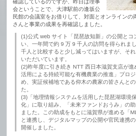
確認しているのですが、昨日は理事
会ということで、大津駅前の逢坂公
民館の会議室をお借りして、対面とオンラインの
さんと事業の成果を再確認しました。
(1)公式 web サイト「琵琶故知新」の公開と
い、一年間で約 9 万 9 千人の訪問を得られまし
千人と比較すると少し減ってはいますが、それ
いただいています。
(2)昨年度に引き続き NTT 西日本滋賀支店が
活用による持続可能な有機農業の推進」プロジ
め、実証候補地である仰木の農家の皆さんとの
た。
(3)「地理情報システムを活用した琵琶湖環境
化」に取り組み、「未来ファンドおうみ」の助
ました。この助成をもとに滋賀県が進める「ML
と連携し、デジタルマップの公開や官民連携の
開催しました。