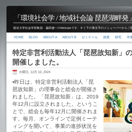
「環境社会学 / 地域社会論 琵琶湖畔発」脇田 健
龍谷大学社会学部教員・脇田健一のWebsiteです。すぐ下の青文字のメニューバーからご覧くださ
HOME
BLOG
ABOUT-A
ABOUT-B
ゼミナール
授業
研究
卒
特定非営利活動法人「琵琶故知新」
開催しました。
火曜日, 12月 10, 2024
▪️昨日は、特定非営利活動法人「琵
琶故知新」の理事会と総会が開催さ
れました。「琵琶故知新」は、2019
年12月に設立されました。というこ
とで、総会も毎年12月に開催されま
す。毎月、オンラインで定例ミーテ
ィングを開いて、事業の進捗状況を