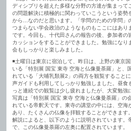
ディシプリを超えた多様な分野の方達が集まって
の問題解決に積極的に関わっていこうという姿勢
から…なのだと思います。「学問のための学問」
つまらない学会政治のようなものもここにはあり
です。今回も、十代田さんの報告の後、参加者の
カッションをすることができました。勉強になり
会もしっかりと楽しみました。
◾️土曜日は東京に宿泊して、昨日は、上野の東京
いる「特別展 国宝 東寺 空海と仏像曼荼羅」と、
れている「大哺乳類展2」の両方を観覧すること
声ガイドも利用してしっかり勉強しました。昼食
っと連続での観覧は少し疲れましたが、大変勉強
写真は「特別展 国宝 東寺 空海と仏像曼荼羅」の
れている帝釈天です。東寺の講堂の中には、空海
あり、たくさんの仏像を拝観することができます
解説によると、以下のように説明されています。
で、この仏像曼荼羅の左奥に配置されています。