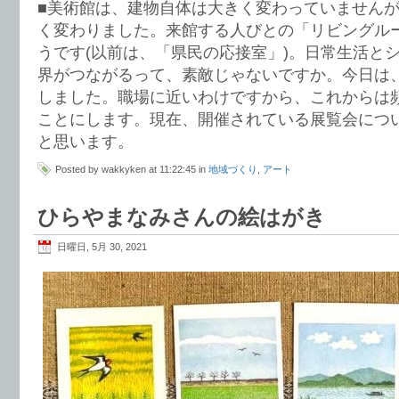
■美術館は、建物自体は大きく変わっていません
く変わりました。来館する人びとの「リビングル
うです(以前は、「県民の応接室」)。日常生活と
界がつながるって、素敵じゃないですか。今日は
しました。職場に近いわけですから、これからは
ことにします。現在、開催されている展覧会につ
と思います。
Posted by wakkyken at 11:22:45 in
地域づくり
,
アート
ひらやまなみさんの絵はがき
日曜日, 5月 30, 2021