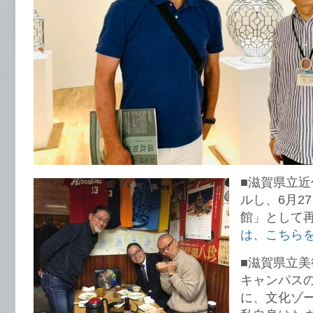
■滋賀県立
ルし、6月2
館」として
は、こちら
■滋賀県立
キャンパス
に、文化ゾ