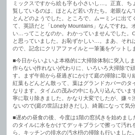
ミックスですから絵も字も小さいし…。正直、ち
覧しているのは、ほとんど若い方たち。老眼なん
とんどのようでした。ところで、ムーミンに出て
て、英語だと「Lonely Mountains」なんです
い…ってことなのか。わかっていませんでした。Ohs
と思っていました。お恥ずかしい…。まあ、それ
ので、記念にクリアファイルと一筆箋をゲットし
■今日からいよいよ本格的に大掃除体制に突入し
作らない(作れない)代わりに、いろいろ大掃除で
す。まず午前から昼過ぎにかけて庭の掃除に取り
紅葉もどんどん散って、葉はグランドカバーのタ
なります。タイムの茂みの中にも入り込んでいま
寧に取り除きました。かなり大変でしたが、嫌々
ないので(庭の世話は好きだし)、綺麗になって気
■遅めの昼食の後、今度は1階の窓拭きを始めまし
のタイルに水をかけてデッキブラシで擦って汚れ
ら、キッチンの排水の汚水枡の掃除も行いました