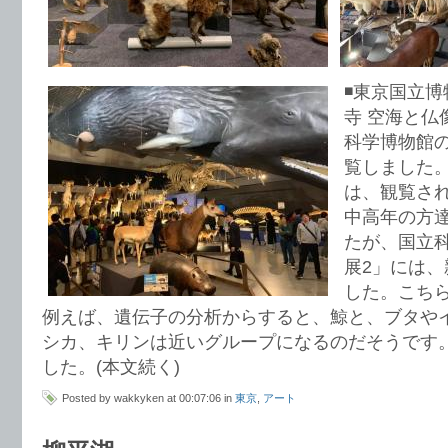
◾️東京国立
寺 空海と仏
科学博物館
覧しました
は、観覧さ
中高年の方
たが、国立
展2」には
した。こち
例えば、遺伝子の分析からすると、鯨と、ブタや
シカ、キリンは近いグループになるのだそうです
した。(本文続く)
Posted by wakkyken at 00:07:06 in
東京
,
アート