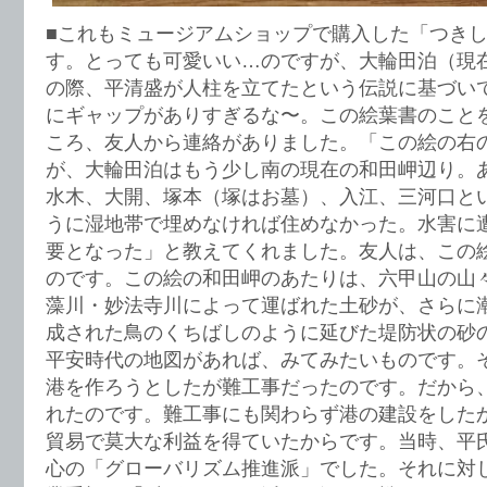
■これもミュージアムショップで購入した「つき
す。とっても可愛いい…のですが、大輪田泊（現
の際、平清盛が人柱を立てたという伝説に基づい
にギャップがありすぎるな〜。この絵葉書のことをfa
ころ、友人から連絡がありました。「この絵の右
が、大輪田泊はもう少し南の現在の和田岬辺り。
水木、大開、塚本（塚はお墓）、入江、三河口と
うに湿地帯で埋めなければ住めなかった。水害に
要となった」と教えてくれました。友人は、この
のです。この絵の和田岬のあたりは、六甲山の山
藻川・妙法寺川によって運ばれた土砂が、さらに
成された鳥のくちばしのように延びた堤防状の砂
平安時代の地図があれば、みてみたいものです。
港を作ろうとしたが難工事だったのです。だから
れたのです。難工事にも関わらず港の建設をした
貿易で莫大な利益を得ていたからです。当時、平
心の「グローバリズム推進派」でした。それに対