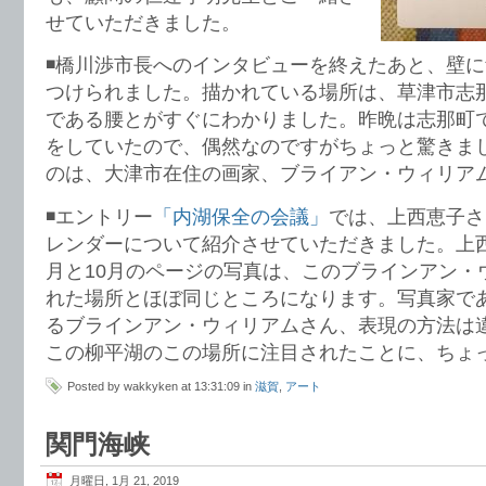
せていただきました。
◾️橋川渉市長へのインタビューを終えたあと、壁
つけられました。描かれている場所は、草津市志
である腰とがすぐにわかりました。昨晩は志那町
をしていたので、偶然なのですがちょっと驚きま
のは、大津市在住の画家、ブライアン・ウィリア
◾️エントリー
「内湖保全の会議」
では、上西恵子さ
レンダーについて紹介させていただきました。上
月と10月のページの写真は、このブラインアン・
れた場所とほぼ同じところになります。写真家で
るブラインアン・ウィリアムさん、表現の方法は
この柳平湖のこの場所に注目されたことに、ちょ
Posted by wakkyken at 13:31:09 in
滋賀
,
アート
関門海峡
月曜日, 1月 21, 2019