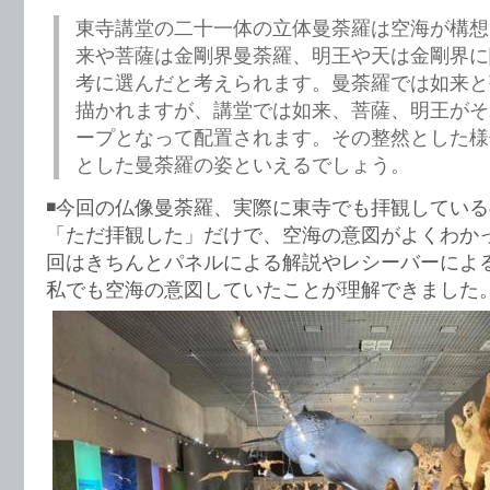
東寺講堂の二十一体の立体曼荼羅は空海が構想
来や菩薩は金剛界曼荼羅、明王や天は金剛界に
考に選んだと考えられます。曼荼羅では如来と
描かれますが、講堂では如来、菩薩、明王がそ
ープとなって配置されます。その整然とした様
とした曼荼羅の姿といえるでしょう。
◾️今回の仏像曼荼羅、実際に東寺でも拝観してい
「ただ拝観した」だけで、空海の意図がよくわか
回はきちんとパネルによる解説やレシーバーによ
私でも空海の意図していたことが理解できました