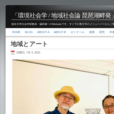
「環境社会学 / 地域社会論 琵琶湖畔発」脇田 健
龍谷大学社会学部教員・脇田健一のWebsiteです。すぐ下の青文字のメニューバーからご覧くださ
HOME
BLOG
ABOUT-A
ABOUT-B
ゼミナール
授業
研究
卒
地域とアート
日曜日, 7月 4, 2021