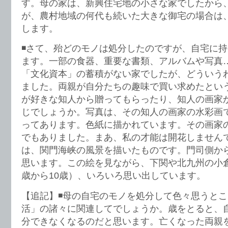
す。母の家は、新興住宅地の小さな家でしたから
が、農村地域の何代も続いた大きな御宅の場合は
します。
◾️さて、殆どのモノは処分したのですが、自宅に
ます。一部の食器、重要な書類、アルバムや写真
「文化資本」の蓄積がない家でしたが、どういう
ました。両親が自分たちの趣味で買い求めたとい
が好きな知人から贈ってもらったり、知人の画家
じでしょうか。写真は、その知人の画家の水彩画
ってあります。色紙に描かれています。その画家
でもありました。まあ、私の才能は開花しません
は、関門海峡の風景を描いたものです。門司側か
思います。この絵を見ながら、下関や北九州の小
歳から10歳）、いろいろ思い出しています。
【追記】◾️母の自宅のモノを処分して色々思うと
活」の諸々に関連してでしょうか。歳をとると、
分できなくなるのだと思います。亡くなった両親