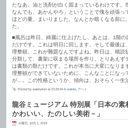
たなあ。油と洗剤が白く固まっているわけです。
なんでも、あかんやろ」ということで塊を頑張っ
ほどの量。まいりました。なんとか暗くなる前に、
た。
■風呂は昨日、綺麗に仕上げたし、あとは、1階の
だけです。これは明日に回します。そして最後は
理整頓。これが難題なんですよね。昨日は、積読
分類して、書架に収まる場所を作り、とりあえず
は書類の類だけです。これが本当に大変になりま
理整頓ができていないために、こんなことになっ
が…。この性格というか、傾向は、おそらく一生
Posted by wakkyken at 23:29:44 in
wakita
,
アート
龍谷ミュージアム 特別展「日本の素
かわいい、たのしい美術－」
火曜日, 10月 1, 2019