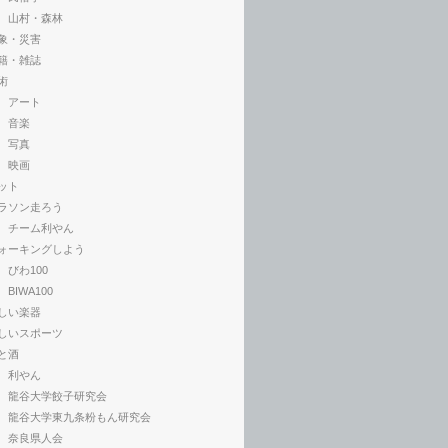
山村・森林
象・災害
籍・雑誌
術
アート
音楽
写真
映画
ット
ラソン走ろう
チーム利やん
ォーキングしよう
びわ100
BIWA100
しい楽器
しいスポーツ
と酒
利やん
龍谷大学餃子研究会
龍谷大学東九条粉もん研究会
奈良県人会