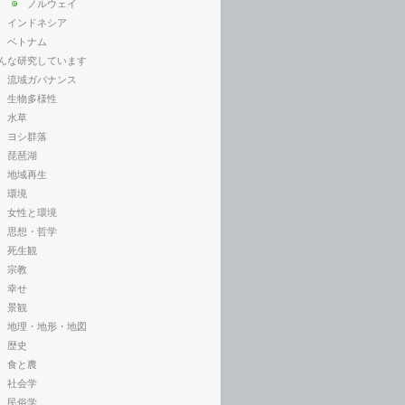
ノルウェイ
インドネシア
ベトナム
んな研究しています
流域ガバナンス
生物多様性
水草
ヨシ群落
琵琶湖
地域再生
環境
女性と環境
思想・哲学
死生観
宗教
幸せ
景観
地理・地形・地図
歴史
食と農
社会学
民俗学