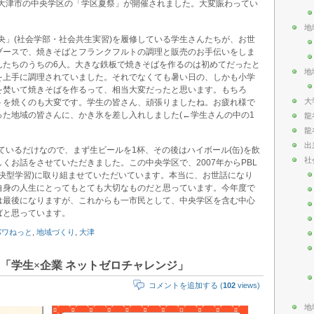
、大津市の中央学区の「学区夏祭」が開催されました。大変賑わってい
地
中央」(社会学部・社会共生実習)を履修している学生さんたちが、お世
ブースで、焼きそばとフランクフルトの調理と販売のお手伝いをしま
んたちのうちの6人。大きな鉄板で焼きそばを作るのは初めてだったと
地
を上手に調理されていました。それでなくても暑い日の、しかも小学
を焚いて焼きそばを作るって、相当大変だったと思います。もちろ
大
トを焼くのも大変です。学生の皆さん、頑張りましたね。お疲れ様で
た地域の皆さんに、かき氷を差し入れしました(←学生さんの中の1
龍
龍
出
っているだけなので、まず生ビールを1杯、その後はハイボール(缶)を飲
社
くお話をさせていただきました。この中央学区で、2007年からPBL
ing、課題解決型学習)に取り組ませていただいています。本当に、お世話になり
自身の人生にとってもとても大切なものだと思っています。今年度で
は最後になりますが、これからも一市民として、中央学区を含む中心
ばと思っています。
パワねっと
,
地域づくり
,
大津
「学生×企業 ネットゼロチャレンジ」
コメントを追加する (
102
views)
地