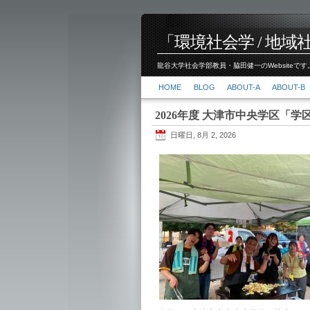
「環境社会学 / 地域社会
龍谷大学社会学部教員・脇田健一のWebsiteです。
HOME
BLOG
ABOUT-A
ABOUT-B
2026年度 大津市中央学区「学
日曜日, 8月 2, 2026