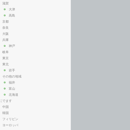
滋賀
大津
高島
京都
奈良
大阪
兵庫
神戸
岐阜
東京
東北
岩手
その他の地域
福井
富山
北海道
にでます
中国
韓国
フィリピン
ヨーロッパ