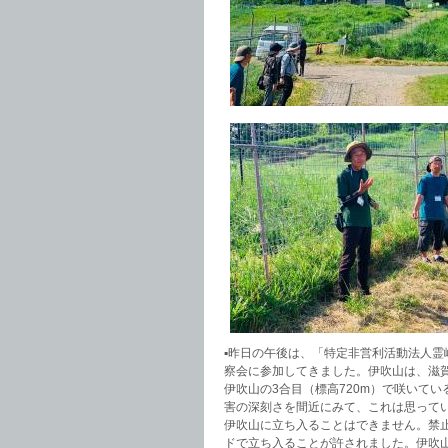
▪️昨日の午後は、「特定非営利活動法人
察会に参加してきました。伊吹山は、滋賀
伊吹山の3合目（標高720m）で咲いて
害の深刻さを間近にみて、これは思って
伊吹山に立ち入ることはできません。禁
ドで立ち入ることが許されました。伊吹