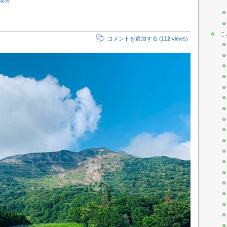
こ
コメントを追加する (
112
views)