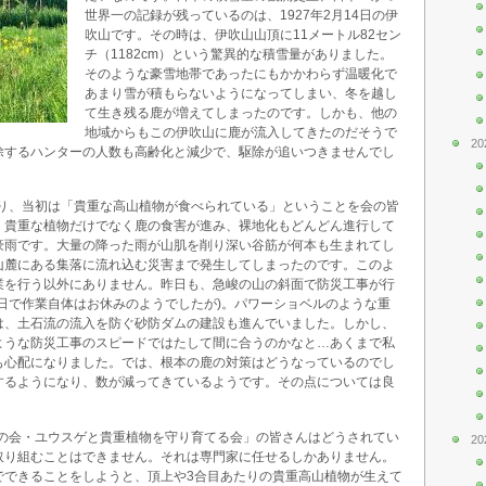
世界一の記録が残っているのは、1927年2月14日の伊
吹山です。その時は、伊吹山山頂に11メートル82セン
チ（1182cm）という驚異的な積雪量がありました。
そのような豪雪地帯であったにもかかわらず温暖化で
あまり雪が積もらないようになってしまい、冬を越し
て生き残る鹿が増えてしまったのです。しかも、他の
地域からもこの伊吹山に鹿が流入してきたのだそうで
20
除するハンターの人数も高齢化と減少で、駆除が追いつきませんでし
なり、当初は「貴重な高山植物が食べられている」ということを会の皆
、貴重な植物だけでなく鹿の食害が進み、裸地化もどんどん進行して
豪雨です。大量の降った雨が山肌を削り深い谷筋が何本も生まれてし
山麓にある集落に流れ込む災害まで発生してしまったのです。このよ
業を行う以外にありません。昨日も、急峻の山の斜面で防災工事が行
日で作業自体はお休みのようでしたが)。パワーショベルのような重
は、土石流の流入を防ぐ砂防ダムの建設も進んでいました。しかし、
ような防災工事のスピードではたして間に合うのかなと…あくまで私
も心配になりました。では、根本の鹿の対策はどうなっているのでし
するようになり、数が減ってきているようです。その点については良
山の会・ユウスゲと貴重植物を守り育てる会」の皆さんはどうされてい
20
取り組むことはできません。それは専門家に任せるしかありません。
でできることをしようと、頂上や3合目あたりの貴重高山植物が生えて