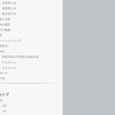
兵庫県人会
滋賀県人会
龍谷新月会
敵な道具
味の園芸
日の健康
道
ーシャルメディア
護世代
kita
関西学院大学同窓会滋賀支部
ひなちゃん
ななちゃん
知らせ
の他
カイブ
26
8月
7月