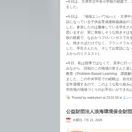
▪️今日は、大津市立中央小学校の校庭で
ました。
▪️今日は、「地域エンパワねっと・大津
話になっている子供会育成連絡協議会の
した。参加したのは履修している学生さ
思いますが、実に美味しそうな焼きそば
校の校庭で、なおかつプロパンガスで火
ん、焼きそばだけでなく、フランクフル
した。学生さんたち、そしてお世話になっ
人からのリクエスト)。
▪️今日、私は指導ではなくて、見学に行
みながら、旧知のこの地域の皆さんと楽し
教育（Problem-Based Learn
ました。この中央学区での経験は、自分
定年退職するので、このような取り組み
市街地の地域づくりのお手伝いができれ
Posted by wakkyken at 23:01:50 in
エン
公益財団法人淡海環境保全財団
火曜日, 7月 21, 2026