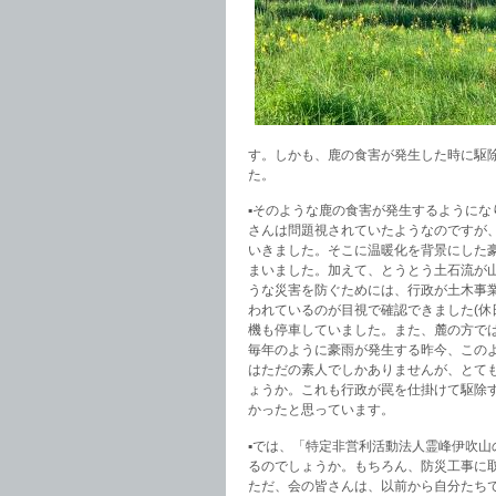
す。しかも、鹿の食害が発生した時に駆
た。
▪️そのような鹿の食害が発生するように
さんは問題視されていたようなのですが
いきました。そこに温暖化を背景にした
まいました。加えて、とうとう土石流が
うな災害を防ぐためには、行政が土木事
われているのが目視で確認できました(休
機も停車していました。また、麓の方で
毎年のように豪雨が発生する昨今、この
はただの素人でしかありませんが、とて
ょうか。これも行政が罠を仕掛けて駆除
かったと思っています。
▪️では、「特定非営利活動法人霊峰伊吹
るのでしょうか。もちろん、防災工事に
ただ、会の皆さんは、以前から自分たち