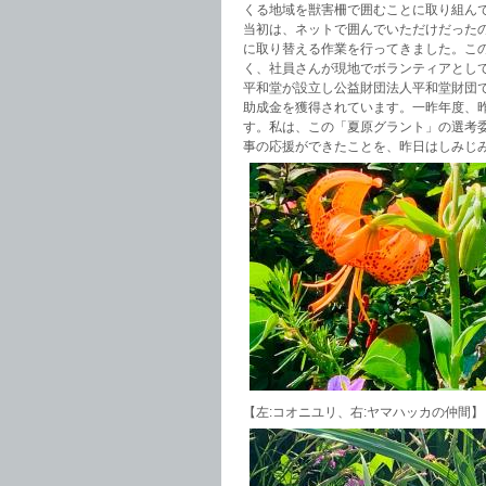
くる地域を獣害柵で囲むことに取り組ん
当初は、ネットで囲んでいただけだった
に取り替える作業を行ってきました。こ
く、社員さんが現地でボランティアとし
平和堂が設立し公益財団法人平和堂財団
助成金を獲得されています。一昨年度、
す。私は、この「夏原グラント」の選考
事の応援ができたことを、昨日はしみじ
【左:コオニユリ、右:ヤマハッカの仲間】