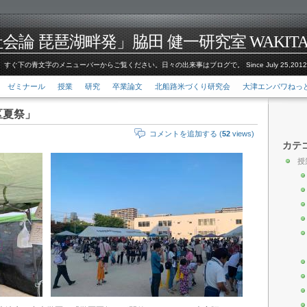
論 琵琶湖畔発」脇田 健一研究室 WAKITA Kenic
すぐ下の青文字のメニューバーからご覧ください。日々の出来事はブログで。 Since July 25,201
ゼミナール
授業
研究
卒業論文
北船路米づくり研究会
大津エンパワねっ
区夏祭」
コメントを追加する (
52
views)
カテ
授