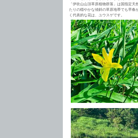
「伊吹山山頂草原植物群落」は国指定天
たりの穏やかな傾斜の草原地帯でも早春
く代表的な花は、ユウスゲです。