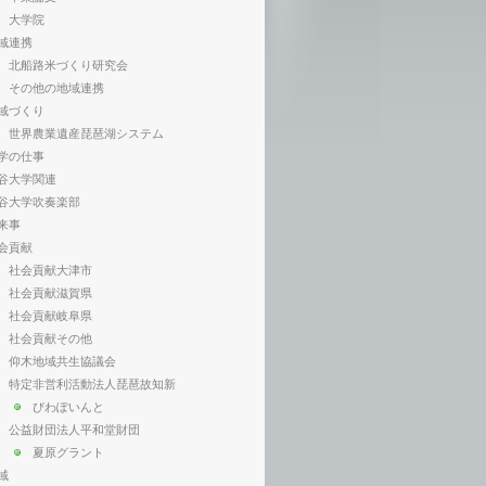
大学院
域連携
北船路米づくり研究会
その他の地域連携
域づくり
世界農業遺産琵琶湖システム
学の仕事
谷大学関連
谷大学吹奏楽部
来事
会貢献
社会貢献大津市
社会貢献滋賀県
社会貢献岐阜県
社会貢献その他
仰木地域共生協議会
特定非営利活動法人琵琶故知新
びわぽいんと
公益財団法人平和堂財団
夏原グラント
域