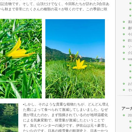
然記念物です。そして、山頂だけでなく、今回私たちが訪れた3合目あ
から秋まで非常にたくさんの種類の花々が咲くのです。この季節に咲
素
趣
今
鉄
ソ
介
wa
お
そ
▪️しかし、そのような貴重な植物たちが、どんどん増え
アー
た鹿によって食べられて激減してしまいました。なぜ
鹿が増えたのか。まず指摘されているのが地球温暖化
20
による気象変動で、積雪量が激減したということで
す。加えてハンターの減少です。伊吹山は元々豪雪し
たいなのです。日本の積雪量の観測史上、日本一かつ