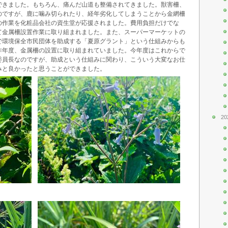
できました。もちろん、痛んだ山道も整備されてきました。獣害柵、
のですが、鹿に噛み切られたり、経年劣化してしまうことから金網柵
の作業を化粧品会社の資生堂が応援されました。費用負担だけでな
て金属柵設置作業に取り組まれました。また、スーパーマーケットの
で環境保全市民団体を助成する「夏原グラント」という仕組みからも
昨年度、金属柵の設置に取り組まれていました。今年度はこれからで
委員長なのですが、助成という仕組みに関わり、こういう大変なお仕
みと良かったと思うことができました。
20