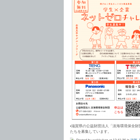
▪️滋賀県の公益財団法人「淡海環境保全
たちを募集しています。
Posted by wakkyken at 12:41:36 in
滋賀
,