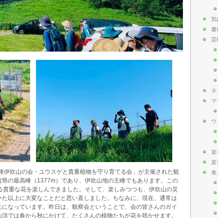
気
書
芸
ネ
マ
ウ
楽
楽
霊峰伊吹山の会・ユウスゲと貴重植物を守り育てる会」が主催された観
食
県の最高峰（1377m）であり、伊吹山地の主峰でもあります。この
いる貴重な花を楽しんできました。そして、楽しみつつも、伊吹山の災
いた以上に大変なことだと思い直しました。ちなみに、現在、通常は
止になっています。昨日は、観察会ということで、会の皆さんのガイ
山頂では春から秋にかけて、たくさんの植物たちが花を咲かせます。